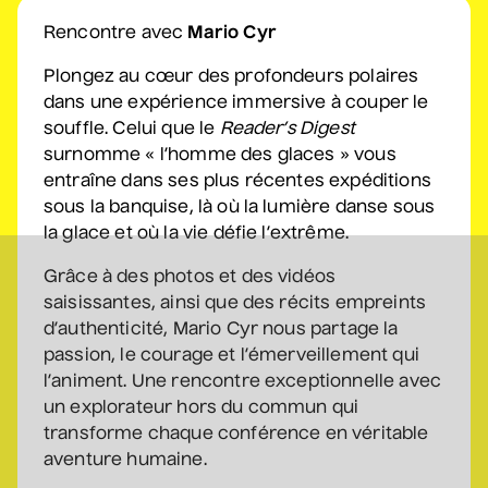
Rencontre avec
Mario Cyr
Sam Breton
• Ga-lé aller
Plongez au cœur des profondeurs polaires
dans une expérience immersive à couper le
2 septembre 2026
• 19 h 30
Salle André-Mathieu
souffle. Celui que le
Reader’s Digest
surnomme « l’homme des glaces » vous
Supplémentaire
entraîne dans ses plus récentes expéditions
sous la banquise, là où la lumière danse sous
Korine Côté, Gabrielle
la glace et où la vie défie l’extrême.
Caron, Rolly Assal
• Korine Côté et invités
Grâce à des photos et des vidéos
3 septembre 2026
• 19 h 30
saisissantes, ainsi que des récits empreints
Station culturelle Momo
d’authenticité, Mario Cyr nous partage la
Gratuit
passion, le courage et l’émerveillement qui
l’animent. Une rencontre exceptionnelle avec
Maude Landry
un explorateur hors du commun qui
• Trop cool
transforme chaque conférence en véritable
3 septembre 2026
• 19 h 30
aventure humaine.
Salle André-Mathieu