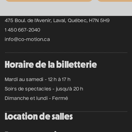
Coordonnées
12 septembre 2026
• 19 h 30
Station culturelle Momo
Gratuit
475 Boul. de l'Avenir, Laval, Québec, H7N 5H9
1 450 667-2040
info@co-motion.ca
Programmation complète
Horaire de la billetterie
Achat par téléphone
450 667-2040
Mardi au samedi - 12 h à 17 h
Soirs de spectacles - jusqu'à 20 h
Dimanche et lundi - Fermé
Location de salles