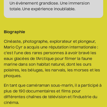
Un évènement grandiose. Une immersion
totale. Une expérience inoubliable.
Véronic DiCaire
• Nouveau spectacle
5 septembre 2026
• 20 h 00
Biographie
Salle André-Mathieu
Cinéaste, photographe, explorateur et plongeur,
Mario Cyr a acquis une réputation internationale :
c’est l’une des rares personnes à avoir bravé les
Véronic DiCaire
eaux glacées de l’Arctique pour filmer la faune
• Nouveau spectacle
marine dans son habitat naturel, dont les ours
6 septembre 2026
• 15 h 00
polaires, les bélugas, les narvals, les morses et les
Salle André-Mathieu
phoques.
En tant que caméraman sous-marin, il a participé à
Patrick Norman et
plus de 190 documentaires et films pour
Nathalie Lord
différentes chaînes de télévision et l’industrie du
• Patrick Norman et
cinéma.