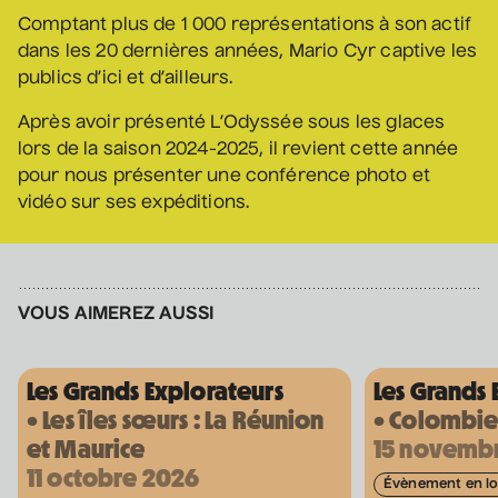
Nathalie Lord
Comptant plus de 1 000 représentations à son actif
6 septembre 2026
• 20 h 00
dans les 20 dernières années, Mario Cyr captive les
Théâtre Marcellin-Champagnat
publics d’ici et d’ailleurs.
Promotions
Après avoir présenté L’Odyssée sous les glaces
Josiane Aubuchon
lors de la saison 2024-2025, il revient cette année
• En promenade
pour nous présenter une conférence photo et
vidéo sur ses expéditions.
9 septembre 2026
• 19 h 30
Annexe3
Rodage
Bon Enfant
VOUS AIMEREZ AUSSI
• Demande spéciale
10 septembre 2026
• 19 h 30
Station culturelle Momo
Les Grands Explorateurs
Les Grands 
Gratuit
• Les îles sœurs : La Réunion
• Colombie,
et Maurice
15 novemb
Daniel Grenier
11 octobre 2026
Évènement en lo