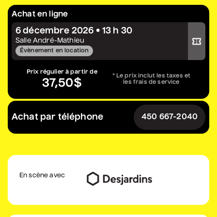
Constellation de cordes
Achat en ligne
• Zones musicales
6 décembre 2026 • 13 h 30
Acheter votre billet
20 août 2026
• 20 h 00
Salle André-Mathieu
Cour intérieure de la Maison des Arts
Évènement en location
Complet
Prix régulier à partir de
* Le prix inclut les taxes et
37,50$
les frais de service
Marie Céleste
• Tout ce qui brille
27 août 2026
• 19 h 30
Achat par téléphone
450 667-2040
Station culturelle Momo
Gratuit
David Corriveau
• 100 contrefaçons
En scène avec
30 août 2026
• 15 h 00
Salle André-Mathieu
Après-midi