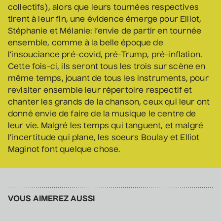
• Coeur d'enfant
collectifs), alors que leurs tournées respectives
10 septembre 2026
• 19 h 30
tirent à leur fin, une évidence émerge pour Elliot,
Annexe3
Stéphanie et Mélanie: l’envie de partir en tournée
ensemble, comme à la belle époque de
l’insouciance pré-covid, pré-Trump, pré-inflation.
Mathieu Cyr
Cette fois-ci, ils seront tous les trois sur scène en
• Adulte
même temps, jouant de tous les instruments, pour
revisiter ensemble leur répertoire respectif et
11 septembre 2026
• 20 h 00
Théâtre des Muses
chanter les grands de la chanson, ceux qui leur ont
donné envie de faire de la musique le centre de
16 ans et +
leur vie. Malgré les temps qui tanguent, et malgré
l’incertitude qui plane, les soeurs Boulay et Elliot
Manu Militari
Maginot font quelque chose.
• 20 ans de Voix de Fait
11 septembre 2026
• 20 h 00
Annexe3
VOUS AIMEREZ AUSSI
Battle de danse