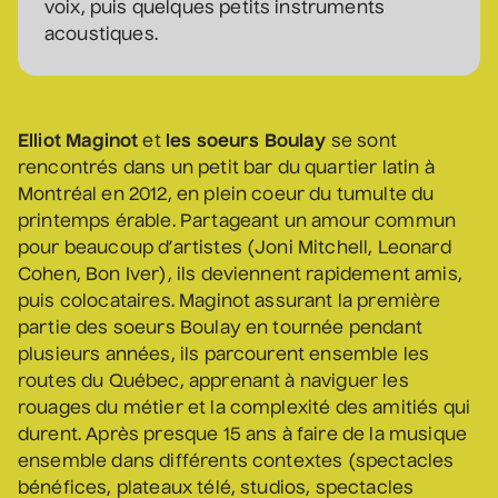
Nathalie Lord
voix, puis quelques petits instruments
acoustiques.
6 septembre 2026
• 20 h 00
Théâtre Marcellin-Champagnat
Promotions
Elliot Maginot
et
les soeurs Boulay
se sont
Josiane Aubuchon
rencontrés dans un petit bar du quartier latin à
• En promenade
Montréal en 2012, en plein coeur du tumulte du
9 septembre 2026
• 19 h 30
printemps érable. Partageant un amour commun
Annexe3
pour beaucoup d’artistes (Joni Mitchell, Leonard
Rodage
Cohen, Bon Iver), ils deviennent rapidement amis,
Bon Enfant
puis colocataires. Maginot assurant la première
• Demande spéciale
partie des soeurs Boulay en tournée pendant
plusieurs années, ils parcourent ensemble les
10 septembre 2026
• 19 h 30
routes du Québec, apprenant à naviguer les
Station culturelle Momo
rouages du métier et la complexité des amitiés qui
Gratuit
durent. Après presque 15 ans à faire de la musique
ensemble dans différents contextes (spectacles
Daniel Grenier
bénéfices, plateaux télé, studios, spectacles