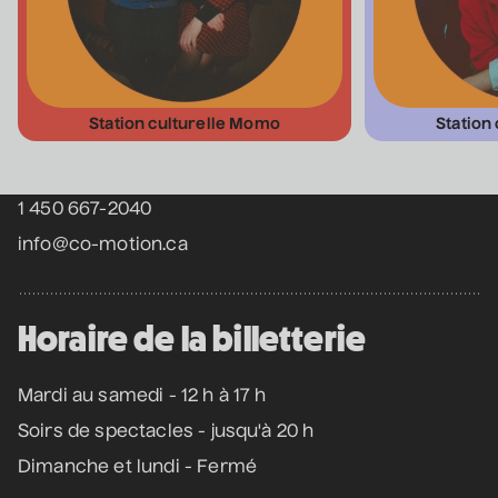
Coordonnées
Station culturelle Momo
Station
475 Boul. de l'Avenir, Laval, Québec, H7N 5H9
1 450 667-2040
info@co-motion.ca
Horaire de la billetterie
Mardi au samedi - 12 h à 17 h
Soirs de spectacles - jusqu'à 20 h
Dimanche et lundi - Fermé