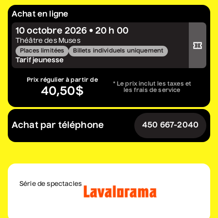
Constellation de cordes
Achat en ligne
• Zones musicales
10 octobre 2026 • 20 h 00
Acheter votre billet
20 août 2026
• 20 h 00
Théâtre des Muses
Cour intérieure de la Maison des Arts
Places limitées
Billets individuels uniquement
Tarif jeunesse
Complet
Prix régulier à partir de
* Le prix inclut les taxes et
Marie Céleste
40,50$
les frais de service
• Tout ce qui brille
27 août 2026
• 19 h 30
Achat par téléphone
Station culturelle Momo
450 667-2040
Gratuit
David Corriveau
• 100 contrefaçons
Série de spectacles
30 août 2026
• 15 h 00
Salle André-Mathieu
Après-midi