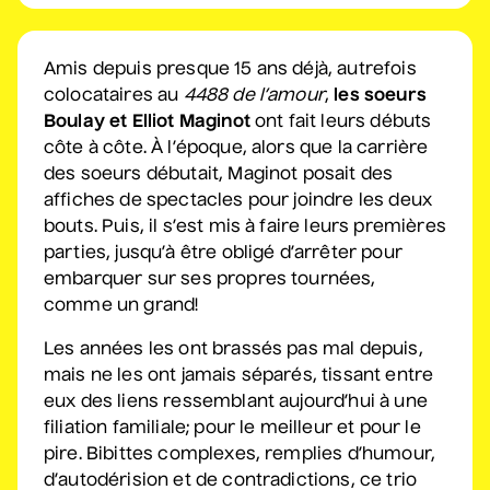
Sam Breton
Amis depuis presque 15 ans déjà, autrefois
• Ga-lé aller
colocataires au
4488 de l’amour
,
l
es soeurs
2 septembre 2026
• 19 h 30
Boulay et Elliot Maginot
ont fait leurs débuts
Salle André-Mathieu
côte à côte. À l’époque, alors que la carrière
Supplémentaire
des soeurs débutait, Maginot posait des
affiches de spectacles pour joindre les deux
Korine Côté, Gabrielle
bouts. Puis, il s’est mis à faire leurs premières
Caron, Rolly Assal
parties, jusqu’à être obligé d’arrêter pour
• Korine Côté et invités
embarquer sur ses propres tournées,
3 septembre 2026
• 19 h 30
comme un grand!
Station culturelle Momo
Les années les ont brassés pas mal depuis,
Gratuit
mais ne les ont jamais séparés, tissant entre
Maude Landry
eux des liens ressemblant aujourd’hui à une
• Trop cool
filiation familiale; pour le meilleur et pour le
pire. Bibittes complexes, remplies d’humour,
3 septembre 2026
• 19 h 30
Salle André-Mathieu
d’autodérision et de contradictions, ce trio