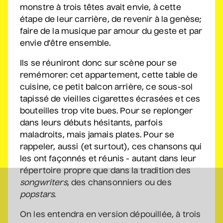
monstre à trois têtes avait envie, à cette
étape de leur carrière, de revenir à la genèse;
faire de la musique par amour du geste et par
Véronic DiCaire
envie d’être ensemble.
• Nouveau spectacle
5 septembre 2026
• 20 h 00
Ils se réuniront donc sur scène pour se
Salle André-Mathieu
remémorer: cet appartement, cette table de
cuisine, ce petit balcon arrière, ce sous-sol
tapissé de vieilles cigarettes écrasées et ces
Véronic DiCaire
bouteilles trop vite bues. Pour se replonger
• Nouveau spectacle
dans leurs débuts hésitants, parfois
maladroits, mais jamais plates. Pour se
6 septembre 2026
• 15 h 00
rappeler, aussi (et surtout), ces chansons qui
Salle André-Mathieu
les ont façonnés et réunis - autant dans leur
répertoire propre que dans la tradition des
songwriters
, des chansonniers ou des
Patrick Norman et
popstars
.
Nathalie Lord
• Patrick Norman et
On les entendra en version dépouillée, à trois