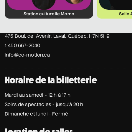
12 septembre 2026
• 19 h 30
Station culturelle Momo
Station culturelle Momo
Salle
Coordonnées
Gratuit
475 Boul. de l'Avenir, Laval, Québec, H7N 5H9
1 450 667-2040
Programmation complète
info@co-motion.ca
Achat par téléphone
450 667-2040
Horaire de la billetterie
Mardi au samedi - 12 h à 17 h
Soirs de spectacles - jusqu'à 20 h
Dimanche et lundi - Fermé
Location de salles