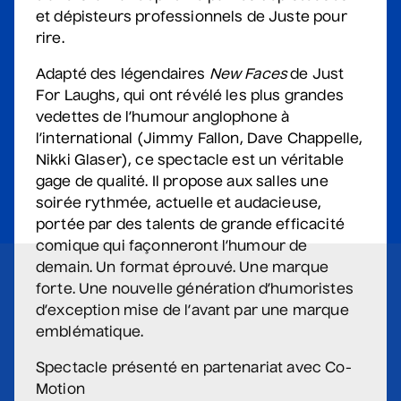
et dépisteurs professionnels de Juste pour
Sam Breton
rire.
• Ga-lé aller
Adapté des légendaires
New Faces
de Just
2 septembre 2026
• 19 h 30
For Laughs, qui ont révélé les plus grandes
Salle André-Mathieu
vedettes de l’humour anglophone à
Supplémentaire
l’international (Jimmy Fallon, Dave Chappelle,
Nikki Glaser), ce spectacle est un véritable
Korine Côté, Gabrielle
gage de qualité. Il propose aux salles une
Caron, Rolly Assal
soirée rythmée, actuelle et audacieuse,
• Korine Côté et invités
portée par des talents de grande efficacité
comique qui façonneront l’humour de
3 septembre 2026
• 19 h 30
Station culturelle Momo
demain. Un format éprouvé. Une marque
Gratuit
forte. Une nouvelle génération d’humoristes
d’exception mise de l’avant par une marque
Maude Landry
emblématique.
• Trop cool
Spectacle présenté en partenariat avec Co-
3 septembre 2026
• 19 h 30
Motion
Salle André-Mathieu