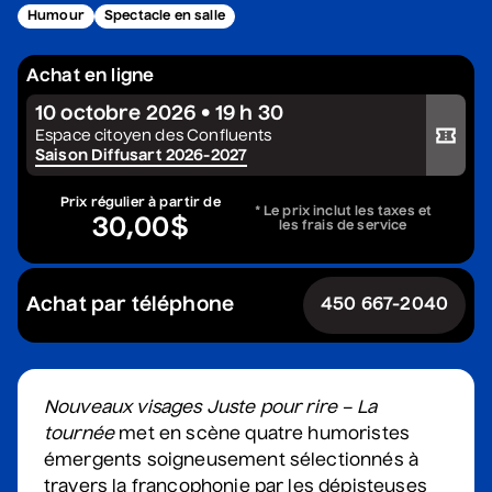
Humour
Spectacle en salle
Constellation de cordes
• Zones musicales
Achat en ligne
20 août 2026
• 20 h 00
10 octobre 2026 • 19 h 30
Cour intérieure de la Maison des Arts
Acheter votre billet
Espace citoyen des Confluents
Complet
Saison Diffusart 2026-2027
Marie Céleste
Prix régulier à partir de
* Le prix inclut les taxes et
30,00$
• Tout ce qui brille
les frais de service
27 août 2026
• 19 h 30
Station culturelle Momo
Achat par téléphone
450 667-2040
Gratuit
David Corriveau
• 100 contrefaçons
Nouveaux visages Juste pour rire – La
30 août 2026
• 15 h 00
tournée
met en scène quatre humoristes
Salle André-Mathieu
émergents soigneusement sélectionnés à
Après-midi
travers la francophonie par les dépisteuses