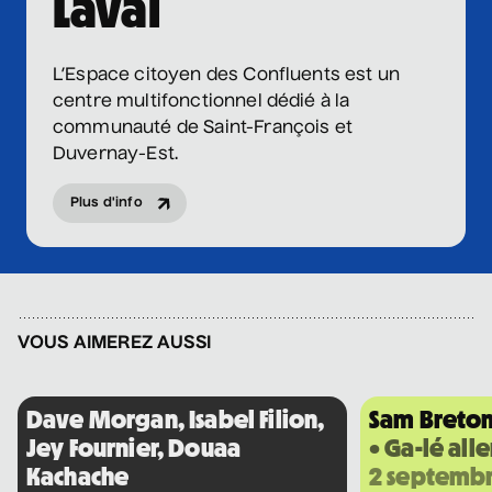
Laval
Nathalie Lord
6 septembre 2026
• 20 h 00
Théâtre Marcellin-Champagnat
L’Espace citoyen des Confluents est un
centre multifonctionnel dédié à la
Promotions
communauté de Saint-François et
Josiane Aubuchon
Duvernay-Est.
• En promenade
9 septembre 2026
• 19 h 30
Plus d'info
Annexe3
Rodage
Bon Enfant
• Demande spéciale
VOUS AIMEREZ AUSSI
10 septembre 2026
• 19 h 30
Station culturelle Momo
Gratuit
Dave Morgan, Isabel Filion,
Sam Breto
Jey Fournier, Douaa
• Ga-lé alle
Daniel Grenier
Kachache
2 septemb