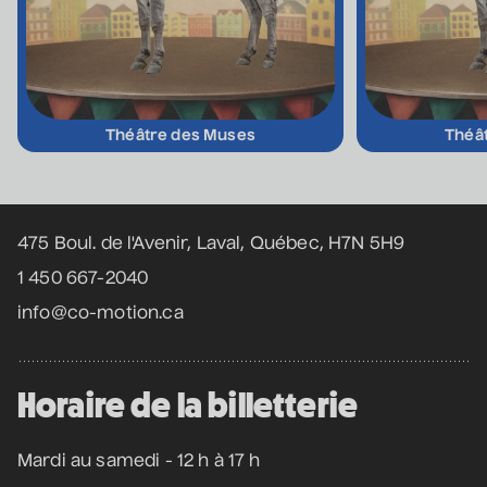
• Coeur d'enfant
10 septembre 2026
• 19 h 30
Annexe3
Théâtre des Muses
Théâ
Mathieu Cyr
• Adulte
Coordonnées
11 septembre 2026
• 20 h 00
Théâtre des Muses
475 Boul. de l'Avenir, Laval, Québec, H7N 5H9
16 ans et +
1 450 667-2040
Manu Militari
info@co-motion.ca
• 20 ans de Voix de Fait
11 septembre 2026
• 20 h 00
Annexe3
Horaire de la billetterie
Mardi au samedi - 12 h à 17 h
Battle de danse