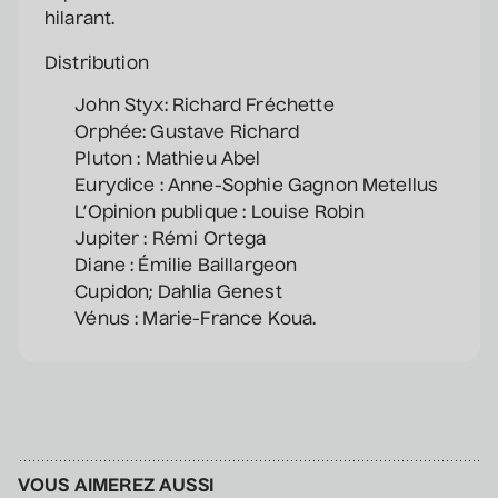
hilarant.
Distribution
Véronic DiCaire
• Nouveau spectacle
John Styx: Richard Fréchette
Orphée: Gustave Richard
5 septembre 2026
• 20 h 00
Pluton : Mathieu Abel
Salle André-Mathieu
Eurydice : Anne-Sophie Gagnon Metellus
L’Opinion publique : Louise Robin
Jupiter : Rémi Ortega
Véronic DiCaire
Diane : Émilie Baillargeon
• Nouveau spectacle
Cupidon; Dahlia Genest
6 septembre 2026
• 15 h 00
Vénus : Marie-France Koua.
Salle André-Mathieu
Patrick Norman et
Nathalie Lord
• Patrick Norman et
VOUS AIMEREZ AUSSI