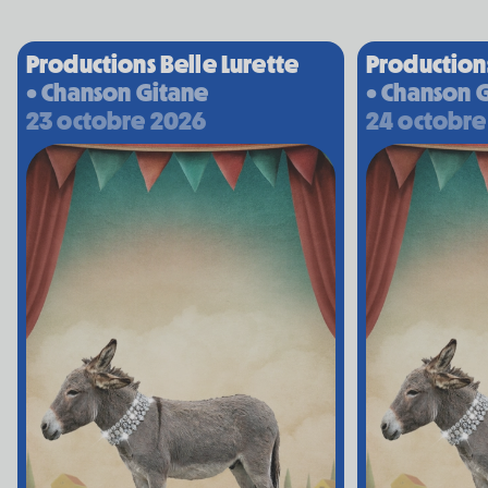
Nathalie Lord
6 septembre 2026
• 20 h 00
Théâtre Marcellin-Champagnat
Productions Belle Lurette
Productions
• Chanson Gitane
• Chanson 
Promotions
23 octobre 2026
24 octobre
Josiane Aubuchon
• En promenade
9 septembre 2026
• 19 h 30
Annexe3
Rodage
Bon Enfant
• Demande spéciale
10 septembre 2026
• 19 h 30
Station culturelle Momo
Gratuit
Daniel Grenier