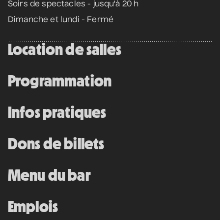
Soirs de spectacles - jusqu'à 20 h
12 septembre 2026
• 19 h 30
Dimanche et lundi - Fermé
Station culturelle Momo
Gratuit
Location de salles
Programmation
Programmation complète
Infos pratiques
Achat par téléphone
450 667-2040
Dons de billets
Menu du bar
Emplois