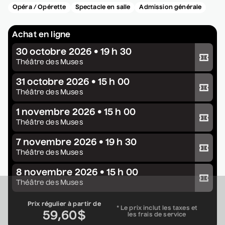
Opéra / Opérette
Spectacle en salle
Admission générale
Constellation de cordes
• Zones musicales
Achat en ligne
20 août 2026
• 20 h 00
30 octobre 2026 • 19 h 30
Cour intérieure de la Maison des Arts
Acheter votre billet
Théâtre des Muses
Complet
31 octobre 2026 • 15 h 00
Acheter votre billet
Marie Céleste
Théâtre des Muses
• Tout ce qui brille
1 novembre 2026 • 15 h 00
Acheter votre billet
27 août 2026
• 19 h 30
Théâtre des Muses
Station culturelle Momo
7 novembre 2026 • 19 h 30
Gratuit
Acheter votre billet
Théâtre des Muses
David Corriveau
8 novembre 2026 • 15 h 00
Acheter votre billet
• 100 contrefaçons
Théâtre des Muses
30 août 2026
• 15 h 00
Prix régulier à partir de
Salle André-Mathieu
* Le prix inclut les taxes et
59,60$
les frais de service
Après-midi