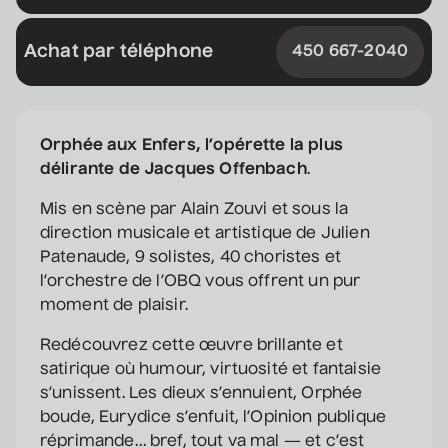
Sam Breton
Achat par téléphone
450 667-2040
• Ga-lé aller
2 septembre 2026
• 19 h 30
Salle André-Mathieu
Supplémentaire
Orphée aux Enfers, l’opérette la plus
délirante de Jacques Offenbach
.
Korine Côté, Gabrielle
Mis en scène par Alain Zouvi et sous la
Caron, Rolly Assal
direction musicale et artistique de Julien
• Korine Côté et invités
Patenaude, 9 solistes, 40 choristes et
3 septembre 2026
• 19 h 30
l’orchestre de l’OBQ vous offrent un pur
Station culturelle Momo
moment de plaisir.
Gratuit
Redécouvrez cette œuvre brillante et
Maude Landry
satirique où humour, virtuosité et fantaisie
• Trop cool
s’unissent. Les dieux s’ennuient, Orphée
boude, Eurydice s’enfuit, l’Opinion publique
3 septembre 2026
• 19 h 30
Salle André-Mathieu
réprimande… bref, tout va mal — et c’est