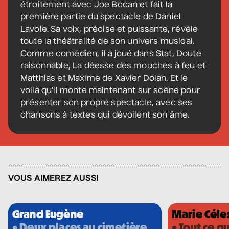
étroitement avec Joe Bocan et fait la
12 septembre 2026
• 19 h 30
première partie du spectacle de Daniel
Station culturelle Momo
Lavoie. Sa voix, précise et puissante, révèle
Gratuit
toute la théâtralité de son univers musical.
Comme comédien, il a joué dans Stat, Doute
raisonnable, La déesse des mouches à feu et
Matthias et Maxime de Xavier Dolan. Et le
Programmation complète
voilà qu’il monte maintenant sur scène pour
présenter son propre spectacle, avec ses
chansons à textes qui dévoilent son âme.
Achat par téléphone
450 667-2040
VOUS AIMEREZ AUSSI
Grand Eugène
Marie Céle
• Deux places au cimetière
• Tout ce qu