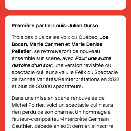
Sam Breton
• Ga-lé aller
Première partie: Louis-Julien Durso
2 septembre 2026
• 19 h 30
Salle André-Mathieu
Trois des plus belles voix du Québec,
Joe
Supplémentaire
Bocan, Marie Carmen et Marie Denise
Pelletier
, se retrouveront de nouveau
Korine Côté, Gabrielle
ensemble sur scène, avec
Pour une autre
Caron, Rolly Assal
histoire d’un soir
,
une version revisitée du
• Korine Côté et invités
spectacle qui leur a valu le Félix du Spectacle
de l'année Variétés/Réinterprétations en 2022
3 septembre 2026
• 19 h 30
Station culturelle Momo
et plus de 50,000 spectateurs.
Gratuit
Dans une mise en scène renouvelée de
Michel Poirier, voici un spectacle qui n’aura
Maude Landry
rien perdu de son charme. Un hommage à
• Trop cool
l’auteur-compositeur-interprète Germain
3 septembre 2026
• 19 h 30
Gauthier, décédé en août dernier, s’inscrira
Salle André-Mathieu