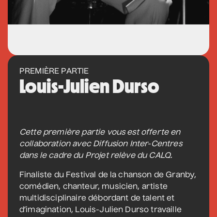
• Coeur d'enfant
10 septembre 2026
• 19 h 30
Annexe3
Mathieu Cyr
PREMIÈRE PARTIE
• Adulte
Louis-Julien Durso
11 septembre 2026
• 20 h 00
Théâtre des Muses
16 ans et +
Cette première partie vous est offerte en
Manu Militari
collaboration avec Diffusion Inter-Centres
• 20 ans de Voix de Fait
dans le cadre du Projet relève du CALQ.
11 septembre 2026
• 20 h 00
Annexe3
Finaliste du Festival de la chanson de Granby,
comédien, chanteur, musicien, artiste
multidisciplinaire débordant de talent et
d’imagination, Louis-Julien Durso travaille
Battle de danse