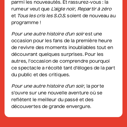
parmi les nouveautés. Et rassurez-vous : la
rumeur veut que
L’aigle noir
,
Repartir à zéro
et
Tous les cris les S.O.S.
soient de nouveau au
Véronic DiCaire
programme !
• Nouveau spectacle
Pour une autre histoire d’un soir
est une
5 septembre 2026
• 20 h 00
occasion pour les fans de la première heure
Salle André-Mathieu
de revivre des moments inoubliables tout en
découvrant quelques surprises. Pour les
autres, l’occasion de comprendre pourquoi
Véronic DiCaire
ce spectacle a récolté tant d’éloges de la part
• Nouveau spectacle
du public et des critiques.
6 septembre 2026
• 15 h 00
Salle André-Mathieu
Pour une autre histoire d’un soir
, la porte
s’ouvre sur une nouvelle aventure où se
reflètent le meilleur du passé et des
découvertes de grande envergure.
Patrick Norman et
Nathalie Lord
• Patrick Norman et