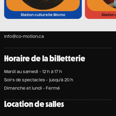
Coordonnées
Station culturelle Momo
Station
475 Boul. de l'Avenir, Laval, Québec, H7N 5H9
1 450 667-2040
info@co-motion.ca
Horaire de la billetterie
Mardi au samedi - 12 h à 17 h
Soirs de spectacles - jusqu'à 20 h
Dimanche et lundi - Fermé
Location de salles