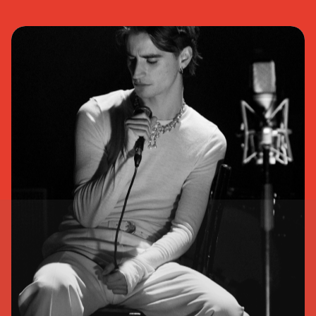
Nathalie Lord
6 septembre 2026
• 20 h 00
Théâtre Marcellin-Champagnat
Promotions
Josiane Aubuchon
• En promenade
9 septembre 2026
• 19 h 30
Annexe3
Rodage
Bon Enfant
• Demande spéciale
10 septembre 2026
• 19 h 30
Station culturelle Momo
Gratuit
Daniel Grenier