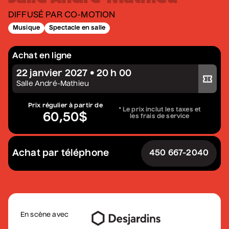
Constellation de cordes
DIFFUSÉ PAR CO-MOTION
• Zones musicales
Musique
Spectacle en salle
20 août 2026
• 20 h 00
Cour intérieure de la Maison des Arts
Achat en ligne
Complet
22 janvier 2027 • 20 h 00
Acheter votre billet
Salle André-Mathieu
Marie Céleste
• Tout ce qui brille
Prix régulier à partir de
* Le prix inclut les taxes et
60,50$
les frais de service
27 août 2026
• 19 h 30
Station culturelle Momo
Gratuit
Achat par téléphone
450 667-2040
David Corriveau
• 100 contrefaçons
30 août 2026
• 15 h 00
Salle André-Mathieu
En scène avec
Après-midi