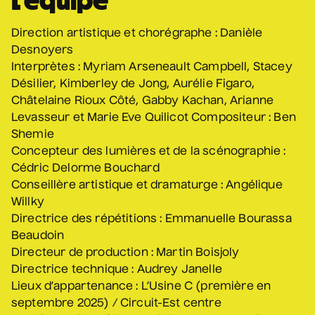
L’équipe
• Coeur d'enfant
10 septembre 2026
• 19 h 30
Direction artistique et chorégraphe : Danièle
Annexe3
Desnoyers
Interprètes : Myriam Arseneault Campbell, Stacey
Désilier, Kimberley de Jong, Aurélie Figaro,
Mathieu Cyr
Châtelaine Rioux Côté, Gabby Kachan, Arianne
• Adulte
Levasseur et Marie Eve Quilicot Compositeur : Ben
11 septembre 2026
• 20 h 00
Shemie
Théâtre des Muses
Concepteur des lumières et de la scénographie :
16 ans et +
Cédric Delorme Bouchard
Conseillère artistique et dramaturge : Angélique
Manu Militari
Willky
• 20 ans de Voix de Fait
Directrice des répétitions : Emmanuelle Bourassa
Beaudoin
11 septembre 2026
• 20 h 00
Directeur de production : Martin Boisjoly
Annexe3
Directrice technique : Audrey Janelle
Lieux d’appartenance : L’Usine C (première en
septembre 2025) / Circuit-Est centre
Battle de danse