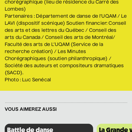
chorégraphique (lieu de résidence du Carré des
12 septembre 2026
• 19 h 30
Lombes)
Station culturelle Momo
Partenaires : Département de danse de l’UQAM / Le
Gratuit
LAVI (dispositif scénique) Soutien financier: Conseil
des arts et des lettres du Québec / Conseil des
arts du Canada / Conseil des arts de Montréal/
Faculté des arts de L’UQAM (Service de la
Programmation complète
recherche création) / Les Minutes
Chorégraphiques (soutien philanthropique) /
Société des auteurs et compositeurs dramatiques
Achat par téléphone
450 667-2040
(SACD).
Photo : Luc Senécal
VOUS AIMEREZ AUSSI
Battle de danse
La Grande 