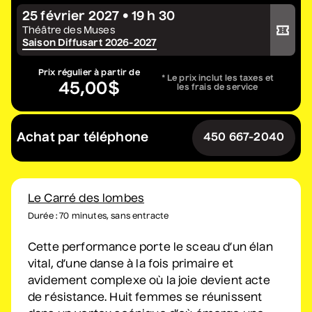
25 février 2027 • 19 h 30
Acheter votre billet
Constellation de cordes
Théâtre des Muses
• Zones musicales
Saison Diffusart 2026-2027
20 août 2026
• 20 h 00
Cour intérieure de la Maison des Arts
Prix régulier à partir de
* Le prix inclut les taxes et
45,00$
les frais de service
Complet
Marie Céleste
Achat par téléphone
450 667-2040
• Tout ce qui brille
27 août 2026
• 19 h 30
Station culturelle Momo
Gratuit
Le Carré des lombes
Durée : 70 minutes, sans entracte
David Corriveau
Cette performance porte le sceau d’un élan
• 100 contrefaçons
vital, d’une danse à la fois primaire et
30 août 2026
• 15 h 00
avidement complexe où la joie devient acte
Salle André-Mathieu
de résistance. Huit femmes se réunissent
Après-midi