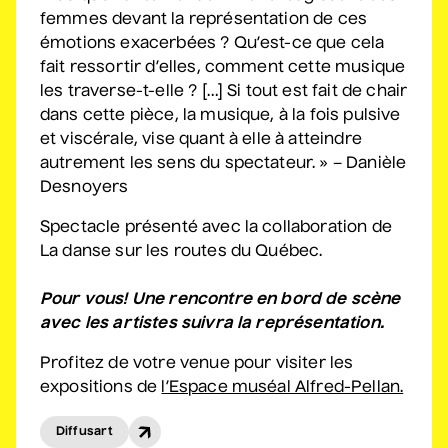
femmes devant la représentation de ces
émotions exacerbées ? Qu’est-ce que cela
fait ressortir d’elles, comment cette musique
Véronic DiCaire
les traverse-t-elle ? […] Si tout est fait de chair
• Nouveau spectacle
dans cette pièce, la musique, à la fois pulsive
5 septembre 2026
• 20 h 00
et viscérale, vise quant à elle à atteindre
Salle André-Mathieu
autrement les sens du spectateur. » – Danièle
Desnoyers
Véronic DiCaire
Spectacle présenté avec la collaboration de
• Nouveau spectacle
La danse sur les routes du Québec.
6 septembre 2026
• 15 h 00
Salle André-Mathieu
Pour vous! Une rencontre en bord de scène
avec les artistes suivra la représentation.
Profitez de votre venue pour visiter les
Patrick Norman et
expositions de
l’Espace muséal Alfred-Pellan.
Nathalie Lord
• Patrick Norman et
Diffusart