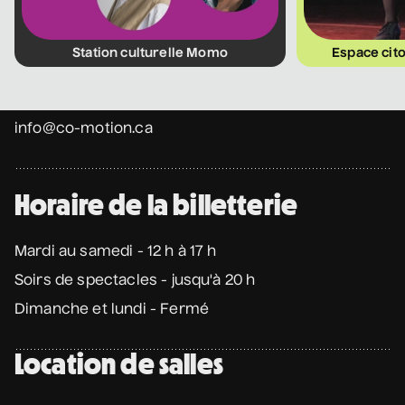
Coordonnées
Station culturelle Momo
Espace cit
475 Boul. de l'Avenir, Laval, Québec, H7N 5H9
1 450 667-2040
info@co-motion.ca
Horaire de la billetterie
Mardi au samedi - 12 h à 17 h
Soirs de spectacles - jusqu'à 20 h
Dimanche et lundi - Fermé
Location de salles