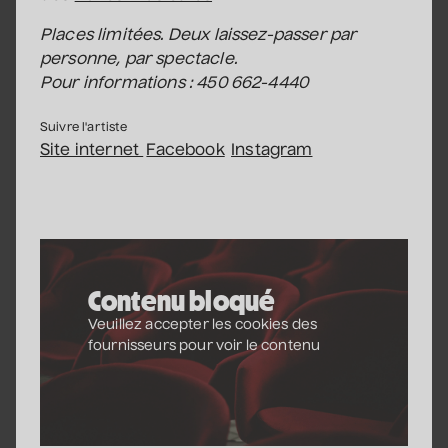
Places limitées. Deux laissez-passer par
personne, par spectacle.
Véronic DiCaire
Pour informations : 450 662-4440
• Nouveau spectacle
5 septembre 2026
• 20 h 00
Suivre l'artiste
Salle André-Mathieu
Site internet
Facebook
Instagram
Véronic DiCaire
• Nouveau spectacle
6 septembre 2026
• 15 h 00
Contenu bloqué
Salle André-Mathieu
Veuillez accepter les cookies des
fournisseurs pour voir le contenu
Patrick Norman et
Nathalie Lord
• Patrick Norman et