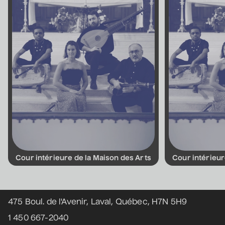
• Coeur d'enfant
10 septembre 2026
• 19 h 30
Annexe3
Mathieu Cyr
• Adulte
11 septembre 2026
• 20 h 00
Théâtre des Muses
16 ans et +
Manu Militari
• 20 ans de Voix de Fait
Cour intérieure de la Maison des Arts
Cour intérieur
11 septembre 2026
• 20 h 00
Coordonnées
Annexe3
475 Boul. de l'Avenir, Laval, Québec, H7N 5H9
1 450 667-2040
Battle de danse