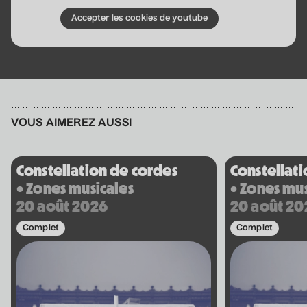
Nathalie Lord
Accepter les cookies de youtube
6 septembre 2026
• 20 h 00
Théâtre Marcellin-Champagnat
Promotions
Josiane Aubuchon
• En promenade
VOUS AIMEREZ AUSSI
9 septembre 2026
• 19 h 30
Annexe3
Rodage
Constellation de cordes
Constellat
Bon Enfant
• Zones musicales
• Zones mus
• Demande spéciale
20 août 2026
20 août 20
10 septembre 2026
• 19 h 30
Complet
Complet
Station culturelle Momo
Gratuit
Daniel Grenier