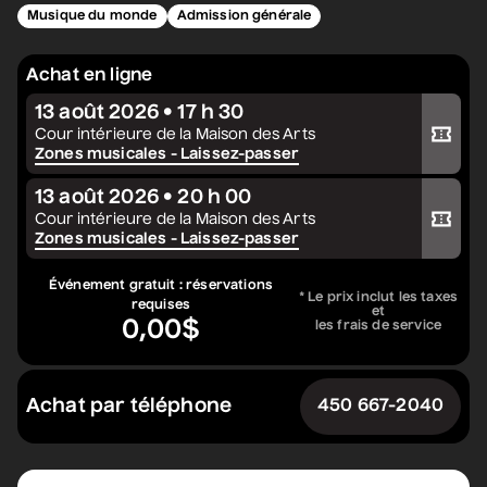
Musique du monde
Admission générale
Constellation de cordes
• Zones musicales
Achat en ligne
20 août 2026
• 20 h 00
13 août 2026 • 17 h 30
Cour intérieure de la Maison des Arts
Acheter votre billet
Cour intérieure de la Maison des Arts
Complet
Zones musicales - Laissez-passer
13 août 2026 • 20 h 00
Marie Céleste
Acheter votre billet
Cour intérieure de la Maison des Arts
• Tout ce qui brille
Zones musicales - Laissez-passer
27 août 2026
• 19 h 30
Station culturelle Momo
Événement gratuit : réservations
* Le prix inclut les taxes
requises
Gratuit
et
0,00$
les frais de service
David Corriveau
• 100 contrefaçons
Achat par téléphone
450 667-2040
30 août 2026
• 15 h 00
Salle André-Mathieu
Après-midi