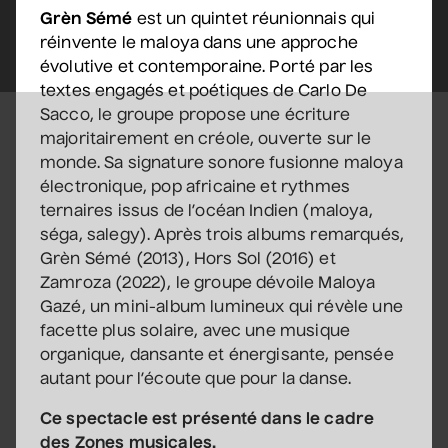
Grèn Sémé
est un quintet réunionnais qui
Sam Breton
réinvente le maloya dans une approche
• Ga-lé aller
évolutive et contemporaine. Porté par les
textes engagés et poétiques de Carlo De
2 septembre 2026
• 19 h 30
Sacco, le groupe propose une écriture
Salle André-Mathieu
majoritairement en créole, ouverte sur le
Supplémentaire
monde. Sa signature sonore fusionne maloya
électronique, pop africaine et rythmes
Korine Côté, Gabrielle
ternaires issus de l’océan Indien (maloya,
Caron, Rolly Assal
séga, salegy). Après trois albums remarqués,
• Korine Côté et invités
Grèn Sémé (2013), Hors Sol (2016) et
3 septembre 2026
• 19 h 30
Zamroza (2022), le groupe dévoile Maloya
Station culturelle Momo
Gazé, un mini-album lumineux qui révèle une
Gratuit
facette plus solaire, avec une musique
organique, dansante et énergisante, pensée
Maude Landry
autant pour l’écoute que pour la danse.
• Trop cool
3 septembre 2026
• 19 h 30
Ce spectacle est présenté dans le cadre
Salle André-Mathieu
des
Zones musicales
.