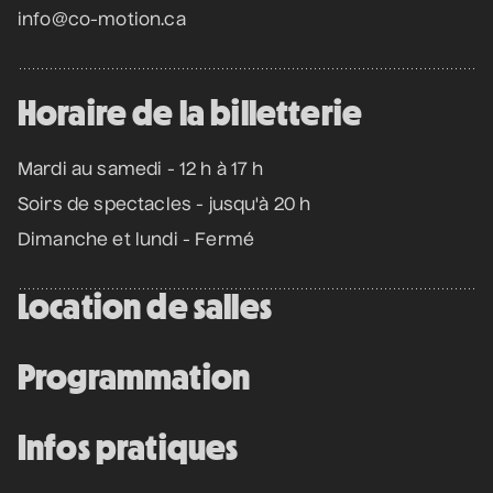
info@co-motion.ca
12 septembre 2026
• 19 h 30
Station culturelle Momo
Gratuit
Horaire de la billetterie
Mardi au samedi - 12 h à 17 h
Programmation complète
Soirs de spectacles - jusqu'à 20 h
Dimanche et lundi - Fermé
Achat par téléphone
450 667-2040
Location de salles
Programmation
Infos pratiques