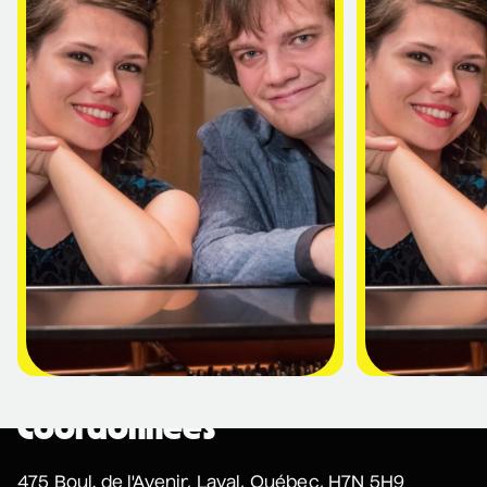
Nathalie Lord
6 septembre 2026
• 20 h 00
Théâtre Marcellin-Champagnat
Promotions
Josiane Aubuchon
• En promenade
9 septembre 2026
• 19 h 30
Annexe3
Rodage
Bon Enfant
• Demande spéciale
10 septembre 2026
• 19 h 30
Station culturelle Momo
Gratuit
Coordonnées
Daniel Grenier
475 Boul. de l'Avenir, Laval, Québec, H7N 5H9