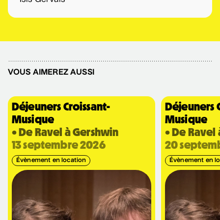
Isis Gervais
Véronic DiCaire
• Nouveau spectacle
5 septembre 2026
• 20 h 00
Salle André-Mathieu
VOUS AIMEREZ AUSSI
Déjeuners Croissant-
Déjeuners C
Véronic DiCaire
Musique
Musique
• Nouveau spectacle
• De Ravel à Gershwin
• De Ravel
6 septembre 2026
• 15 h 00
13 septembre 2026
20 septem
Salle André-Mathieu
Évènement en location
Évènement en lo
Patrick Norman et
Nathalie Lord
• Patrick Norman et