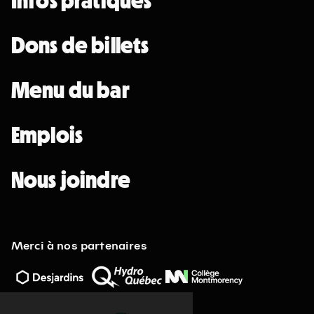
Infos pratiques
12 septembre 2026
• 19 h 30
Station culturelle Momo
Dons de billets
Gratuit
Menu du bar
Programmation complète
Emplois
Achat par téléphone
450 667-2040
Nous joindre
Merci à nos partenaires