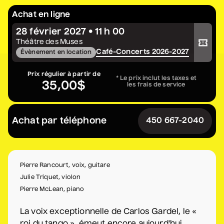
Constellation de cordes
Achat en ligne
• Zones musicales
28 février 2027 • 11 h 00
Acheter votre billet
20 août 2026
• 20 h 00
Théâtre des Muses
Cour intérieure de la Maison des Arts
Café-Concerts 2026-2027
Évènement en location
Complet
Prix régulier à partir de
* Le prix inclut les taxes et
35,00$
les frais de service
Marie Céleste
• Tout ce qui brille
27 août 2026
• 19 h 30
Achat par téléphone
450 667-2040
Station culturelle Momo
Gratuit
Pierre Rancourt, voix, guitare
David Corriveau
Julie Triquet, violon
• 100 contrefaçons
Pierre McLean, piano
30 août 2026
• 15 h 00
Salle André-Mathieu
La voix exceptionnelle de Carlos Gardel, le «
Après-midi