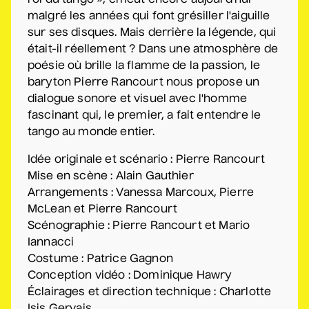
roi du tango », émeut encore aujourd'hui
malgré les années qui font grésiller l'aiguille
Sam Breton
sur ses disques. Mais derrière la légende, qui
• Ga-lé aller
était-il réellement ? Dans une atmosphère de
poésie où brille la flamme de la passion, le
2 septembre 2026
• 19 h 30
Salle André-Mathieu
baryton Pierre Rancourt nous propose un
Supplémentaire
dialogue sonore et visuel avec l'homme
fascinant qui, le premier, a fait entendre le
tango au monde entier.
Korine Côté, Gabrielle
Caron, Rolly Assal
Idée originale et scénario : Pierre Rancourt
• Korine Côté et invités
Mise en scène : Alain Gauthier
3 septembre 2026
• 19 h 30
Arrangements : Vanessa Marcoux, Pierre
Station culturelle Momo
McLean et Pierre Rancourt
Gratuit
Scénographie : Pierre Rancourt et Mario
Iannacci
Maude Landry
Costume : Patrice Gagnon
• Trop cool
Conception vidéo : Dominique Hawry
3 septembre 2026
• 19 h 30
Éclairages et direction technique : Charlotte
Salle André-Mathieu