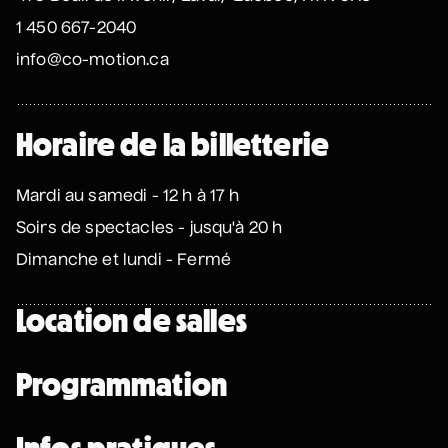
• Coeur d'enfant
1 450 667-2040
10 septembre 2026
• 19 h 30
Annexe3
info@co-motion.ca
Mathieu Cyr
Horaire de la billetterie
• Adulte
11 septembre 2026
• 20 h 00
Mardi au samedi - 12 h à 17 h
Théâtre des Muses
Soirs de spectacles - jusqu'à 20 h
16 ans et +
Dimanche et lundi - Fermé
Manu Militari
• 20 ans de Voix de Fait
Location de salles
11 septembre 2026
• 20 h 00
Annexe3
Programmation
Battle de danse