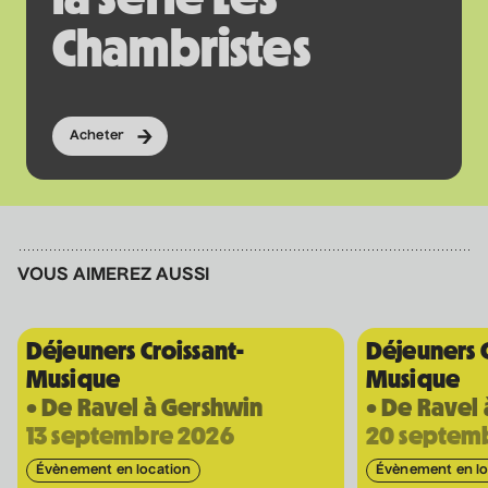
Chambristes
Véronic DiCaire
• Nouveau spectacle
5 septembre 2026
• 20 h 00
Acheter
Salle André-Mathieu
Véronic DiCaire
• Nouveau spectacle
VOUS AIMEREZ AUSSI
6 septembre 2026
• 15 h 00
Salle André-Mathieu
Déjeuners Croissant-
Déjeuners C
Musique
Musique
• De Ravel à Gershwin
• De Ravel
Patrick Norman et
13 septembre 2026
20 septem
Nathalie Lord
• Patrick Norman et
Évènement en location
Évènement en lo