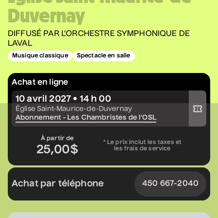
Duvernay
Constellation de cordes
• Zones musicales
DIFFUSÉ PAR L'ORCHESTRE SYMPHONIQUE DE
20 août 2026
• 20 h 00
LAVAL
Cour intérieure de la Maison des Arts
Musique classique
Spectacle en salle
Complet
Achat en ligne
Marie Céleste
10 avril 2027 • 14 h 00
Acheter votre billet
• Tout ce qui brille
Église Saint-Maurice-de-Duvernay
27 août 2026
• 19 h 30
Abonnement - Les Chambristes de l'OSL
Station culturelle Momo
Gratuit
À partir de
* Le prix inclut les taxes et
25,00$
les frais de service
David Corriveau
• 100 contrefaçons
Achat par téléphone
450 667-2040
30 août 2026
• 15 h 00
Salle André-Mathieu
Après-midi