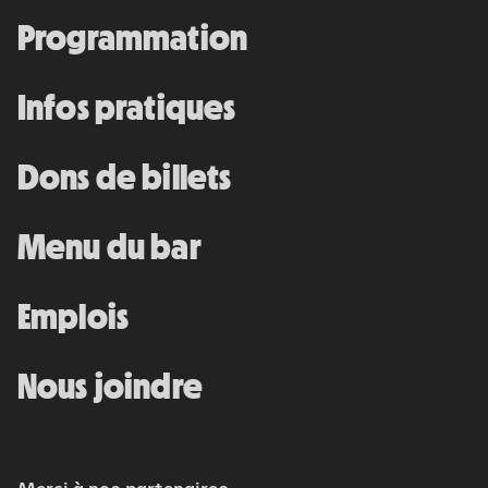
12 septembre 2026
• 19 h 30
Programmation
Station culturelle Momo
Gratuit
Infos pratiques
Dons de billets
Programmation complète
Menu du bar
Achat par téléphone
450 667-2040
Emplois
Nous joindre