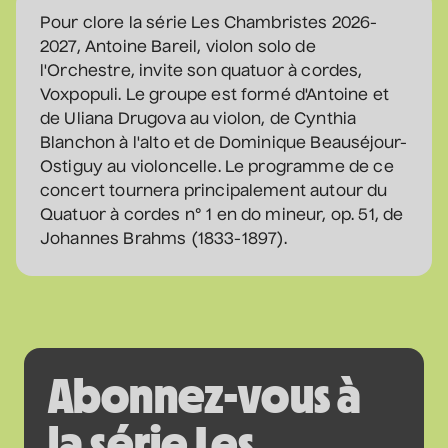
Pour clore la série Les Chambristes 2026-
Sam Breton
2027, Antoine Bareil, violon solo de
• Ga-lé aller
l'Orchestre, invite son quatuor à cordes,
Voxpopuli. Le groupe est formé d'Antoine et
2 septembre 2026
• 19 h 30
Salle André-Mathieu
de Uliana Drugova au violon, de Cynthia
Supplémentaire
Blanchon à l'alto et de Dominique Beauséjour-
Ostiguy au violoncelle. Le programme de ce
concert tournera principalement autour du
Korine Côté, Gabrielle
Quatuor à cordes n° 1 en do mineur, op. 51, de
Caron, Rolly Assal
Johannes Brahms (1833-1897).
• Korine Côté et invités
3 septembre 2026
• 19 h 30
Station culturelle Momo
Gratuit
Maude Landry
Abonnez-vous à
• Trop cool
3 septembre 2026
• 19 h 30
la série Les
Salle André-Mathieu