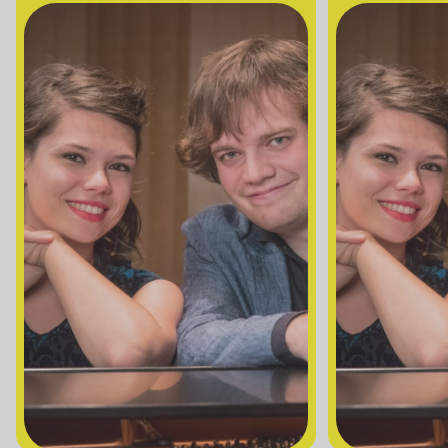
Nathalie Lord
6 septembre 2026
• 20 h 00
Théâtre Marcellin-Champagnat
Promotions
Josiane Aubuchon
• En promenade
9 septembre 2026
• 19 h 30
Annexe3
Rodage
Bon Enfant
• Demande spéciale
10 septembre 2026
• 19 h 30
Station culturelle Momo
Gratuit
Daniel Grenier