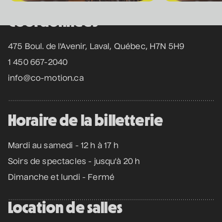
• Coeur d'enfant
10 septembre 2026
• 19 h 30
Coordonnées
Annexe3
475 Boul. de l'Avenir, Laval, Québec, H7N 5H9
1 450 667-2040
Mathieu Cyr
• Adulte
info@co-motion.ca
11 septembre 2026
• 20 h 00
Théâtre des Muses
16 ans et +
Horaire de la billetterie
Manu Militari
Mardi au samedi - 12 h à 17 h
• 20 ans de Voix de Fait
Soirs de spectacles - jusqu'à 20 h
11 septembre 2026
• 20 h 00
Dimanche et lundi - Fermé
Annexe3
Location de salles
Battle de danse