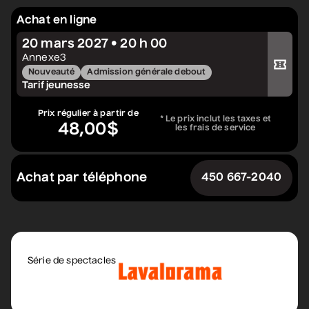
Grèn Sémé
• Zones musicales
Achat en ligne
13 août 2026
• 20 h 00
20 mars 2027 • 20 h 00
Acheter votre billet
Cour intérieure de la Maison des Arts
Annexe3
Nouveauté
Admission générale debout
Tarif jeunesse
Constellation de cordes
Prix régulier à partir de
* Le prix inclut les taxes et
• Zones musicales
48,00$
les frais de service
20 août 2026
• 17 h 30
Cour intérieure de la Maison des Arts
Achat par téléphone
450 667-2040
Complet
Dave Morgan, Isabel
Filion, Jey Fournier,
Douaa Kachache
Série de spectacles
• Nouvelle vague
comique
20 août 2026
• 19 h 30