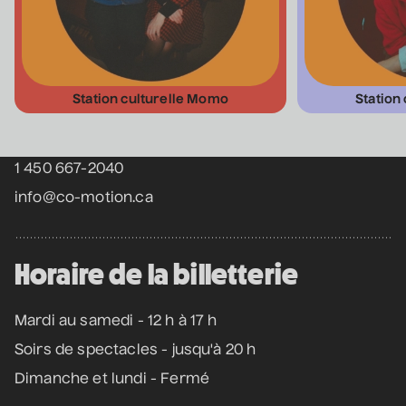
Coordonnées
Station culturelle Momo
Station
475 Boul. de l'Avenir, Laval, Québec, H7N 5H9
1 450 667-2040
info@co-motion.ca
Horaire de la billetterie
Mardi au samedi - 12 h à 17 h
Soirs de spectacles - jusqu'à 20 h
Dimanche et lundi - Fermé