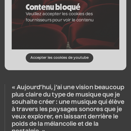
• Korine Côté et invités
Contenu bloqué
3 septembre 2026
• 19 h 30
Veuillez accepter les cookies des
Station culturelle Momo
fournisseurs pour voir le contenu
Gratuit
Véronic DiCaire
• Nouveau spectacle
5 septembre 2026
• 20 h 00
Salle André-Mathieu
Accepter les cookies de youtube
Véronic DiCaire
« Aujourd’hui, j’ai une vision beaucoup
• Nouveau spectacle
plus claire du type de musique que je
6 septembre 2026
• 15 h 00
souhaite créer : une musique qui élève
Salle André-Mathieu
à travers les paysages sonores que je
veux explorer, en laissant derrière le
poids de la mélancolie et de la
Patrick Norman et