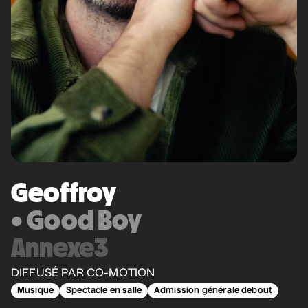
• Zones musicales
Pour tout savoir et avoir accès aux
6 août 2026
• 20 h 00
meilleures places
Cour intérieure de la Maison des Arts
Inscrivez-vous à l'infolettre
Grèn Sémé
• Zones musicales
13 août 2026
• 17 h 30
Cour intérieure de la Maison des Arts
Geoffroy
Grand Eugène
• Good Boy
• Deux places au
cimetière
Annexe3
13 août 2026
• 19 h 30
Station culturelle Momo
DIFFUSÉ PAR CO-MOTION
Gratuit
Musique
Spectacle en salle
Admission générale debout