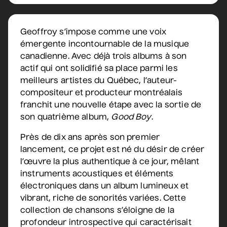
Station culturelle Momo
Gratuit
Geoffroy s’impose comme une voix
Constellation de cordes
émergente incontournable de la musique
• Zones musicales
canadienne. Avec déjà trois albums à son
actif qui ont solidifié sa place parmi les
20 août 2026
• 20 h 00
Cour intérieure de la Maison des Arts
meilleurs artistes du Québec, l’auteur-
Complet
compositeur et producteur montréalais
franchit une nouvelle étape avec la sortie de
son quatrième album,
Good Boy
.
Marie Céleste
• Tout ce qui brille
Près de dix ans après son premier
27 août 2026
• 19 h 30
lancement, ce projet est né du désir de créer
Station culturelle Momo
l’œuvre la plus authentique à ce jour, mêlant
Gratuit
instruments acoustiques et éléments
électroniques dans un album lumineux et
David Corriveau
vibrant, riche de sonorités variées. Cette
• 100 contrefaçons
collection de chansons s’éloigne de la
profondeur introspective qui caractérisait
30 août 2026
• 15 h 00