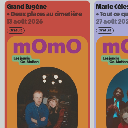
Grand Eugène
Marie Céle
Bon Enfant
• Deux places au cimetière
• Tout ce qu
• Demande spéciale
13 août 2026
27 août 20
10 septembre 2026
• 19 h 30
Station culturelle Momo
Gratuit
Gratuit
Gratuit
Programmation complète
Achat par téléphone
450 667-2040