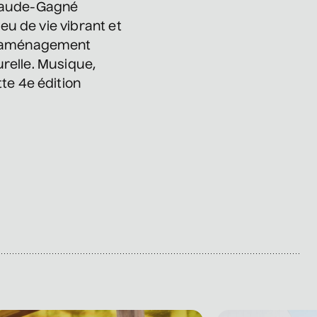
 Claude-Gagné
eu de vie vibrant et
Mathieu Cyr
un aménagement
• Adulte
urelle. Musique,
te 4e édition
11 septembre 2026
• 20 h 00
Théâtre des Muses
16 ans et +
Manu Militari
• 20 ans de Voix de Fait
11 septembre 2026
• 20 h 00
Annexe3
Battle de danse
12 septembre 2026
• 19 h 30