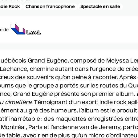
LES
ndie Rock
Chanson francophone
Spectacle en salle
TENAIRES
QUE-CADEAU
ve de
RE CORPORATIVE
NS DE SALLES
Ach
joindre
Contactez-nous
québécois Grand Eugène, composé de Melyssa Le
Lachance, chemine autant dans l’urgence de cré
Co-Motion
Plus de détails
creux des souvenirs qu’on peine à raconter. Après
ums que le groupe a portés sur les routes du Qu
rance, Grand Eugène présente son premier album,
u cimetière
. Témoignant d’un esprit indie rock agil
ément au gré des humeurs, l’album est le produit
atif inarrêtable : des maquettes enregistrées entre
Montréal, Paris et l’ancienne van de Jeremy, parfo
de table, avec rien de plus qu’un micro d’ordinateu