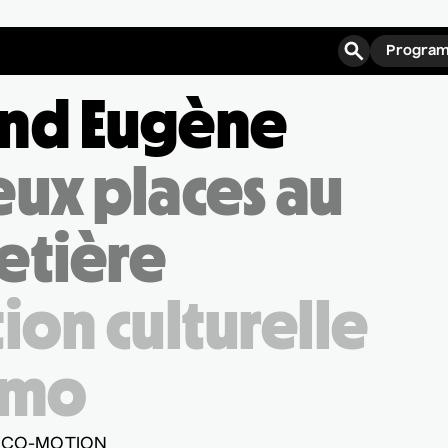
Program
nd Eugène
ogrammation
eux places au
fos pratiques
etière
onnements
omotions
tion culturelle
ies
mo
ROPOS
IPE
S CO-MOTION