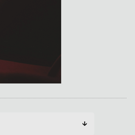
• Korine Côté et invités
3 septembre 2026
• 19 h 30
Station culturelle Momo
Gratuit
Maude Landry
• Trop cool
3 septembre 2026
• 19 h 30
Salle André-Mathieu
Véronic DiCaire
• Nouveau spectacle
5 septembre 2026
• 20 h 00
Salle André-Mathieu