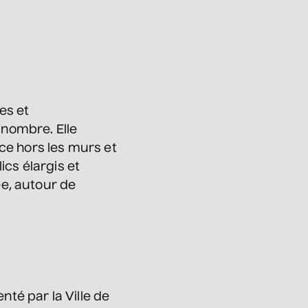
• En promenade
9 septembre 2026
• 19 h 30
Annexe3
Rodage
Bon Enfant
es et
• Demande spéciale
nombre. Elle
ce hors les murs et
10 septembre 2026
• 19 h 30
Station culturelle Momo
ics élargis et
Gratuit
ée, autour de
Daniel Grenier
• Coeur d'enfant
10 septembre 2026
• 19 h 30
Annexe3
nté par la Ville de