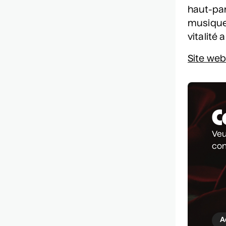
haut-par
musique 
vitalité
Site we
C
Veu
co
A