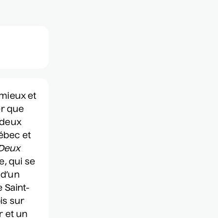
Grèn Sémé
• Zones musicales
13 août 2026
• 20 h 00
Cour intérieure de la Maison des Arts
at par téléphone
450 667-2040
Constellation de cordes
mieux et
• Zones musicales
er que
20 août 2026
• 17 h 30
 deux
Cour intérieure de la Maison des Arts
ébec et
Complet
Deux
e, qui se
Dave Morgan, Isabel
 d’un
Filion, Jey Fournier,
 Saint-
Douaa Kachache
is sur
• Nouvelle vague
r et un