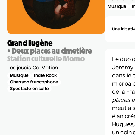
SAL
Musique
I
PAR
CHÈ
Une initiati
OFF
PLA
Grand Eugène
• Deux places au cimetière
Nous 
Station culturelle Momo
Le duo 
Jeremy 
Les jeudis Co-Motion
Club 
dans le 
Musique
Indie Rock
Chanson francophone
microalb
Spectacle en salle
de la F
places a
meut ais
élan cré
Hugues, 
un coin 