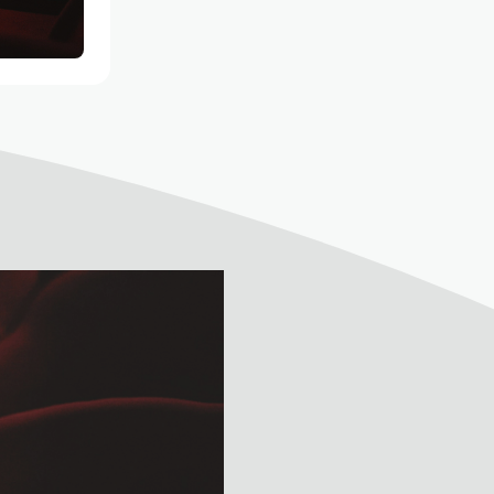
David Corriveau
• 100 contrefaçons
30 août 2026
• 15 h 00
Salle André-Mathieu
Après-midi
Sam Breton
• Ga-lé aller
2 septembre 2026
• 19 h 30
Salle André-Mathieu
Supplémentaire
Korine Côté, Gabrielle
Caron, Rolly Assal