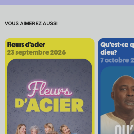
Bon Enfant
• Demande spéciale
VOUS AIMEREZ AUSSI
10 septembre 2026
• 19 h 30
Station culturelle Momo
Gratuit
Fleurs d'acier
Qu'est-ce q
23 septembre 2026
dieu?
Programmation complète
7 octobre 
Achat par téléphone
450 667-2040