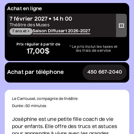
Grèn Sémé
• Zones musicales
Achat en ligne
13 août 2026
• 20 h 00
7 février 2027 • 14 h 00
Acheter votre billet
Cour intérieure de la Maison des Arts
Théâtre des Muses
Saison Diffusart 2026-2027
7 ans et +
Prix régulier à partir de
Constellation de cordes
* Le prix inclut les taxes et
17,00$
les frais de service
• Zones musicales
20 août 2026
• 17 h 30
Cour intérieure de la Maison des Arts
Achat par téléphone
450 667-2040
Complet
Dave Morgan, Isabel
Le Carrousel, compagnie de théâtre
Filion, Jey Fournier,
Durée : 50 minutes
Douaa Kachache
• Nouvelle vague
Joséphine est une petite fille coach de vie
comique
pour enfants. Elle offre des trucs et astuces
20 août 2026
• 19 h 30