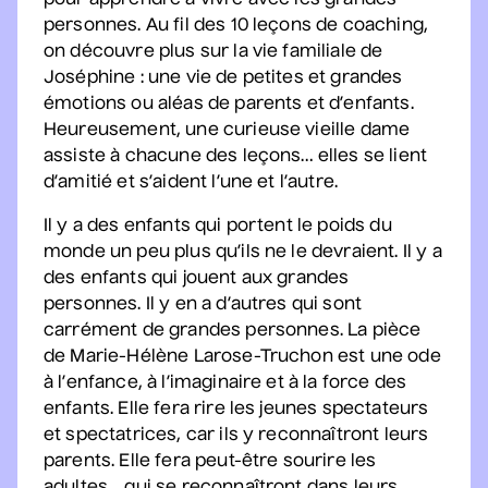
pour apprendre à vivre avec les grandes
Station culturelle Momo
personnes. Au fil des 10 leçons de coaching,
Gratuit
on découvre plus sur la vie familiale de
Joséphine : une vie de petites et grandes
Constellation de cordes
émotions ou aléas de parents et d’enfants.
• Zones musicales
Heureusement, une curieuse vieille dame
20 août 2026
• 20 h 00
assiste à chacune des leçons… elles se lient
Cour intérieure de la Maison des Arts
d’amitié et s’aident l’une et l’autre.
Complet
Il y a des enfants qui portent le poids du
monde un peu plus qu’ils ne le devraient. Il y a
Marie Céleste
des enfants qui jouent aux grandes
• Tout ce qui brille
personnes. Il y en a d’autres qui sont
27 août 2026
• 19 h 30
carrément de grandes personnes. La pièce
Station culturelle Momo
de Marie-Hélène Larose-Truchon est une ode
Gratuit
à l’enfance, à l’imaginaire et à la force des
enfants. Elle fera rire les jeunes spectateurs
David Corriveau
et spectatrices, car ils y reconnaîtront leurs
• 100 contrefaçons
parents. Elle fera peut-être sourire les
30 août 2026
• 15 h 00