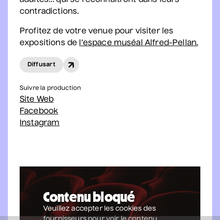
adultes… qui se reconnaîtront dans leurs
Salle André-Mathieu
contradictions.
Après-midi
Profitez de votre venue pour visiter les
expositions de
l’espace muséal Alfred-Pellan.
Sam Breton
• Ga-lé aller
Diffusart
2 septembre 2026
• 19 h 30
Salle André-Mathieu
Suivre la production
Supplémentaire
Site Web
Facebook
Korine Côté, Gabrielle
Instagram
Caron, Rolly Assal
• Korine Côté et invités
3 septembre 2026
• 19 h 30
Station culturelle Momo
Gratuit
Contenu bloqué
Maude Landry
Veuillez accepter les cookies des
• Trop cool
fournisseurs pour voir le contenu