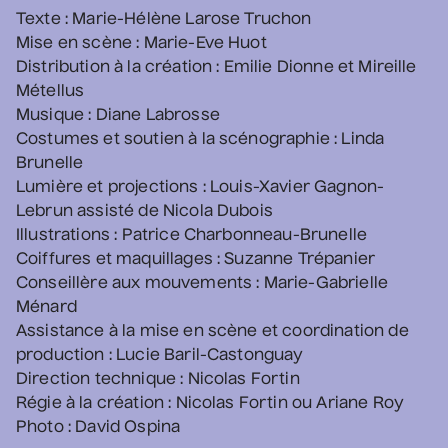
Nathalie Lord
Texte : Marie-Hélène Larose Truchon
• Patrick Norman et
Mise en scène : Marie-Eve Huot
Nathalie Lord
Distribution à la création : Emilie Dionne et Mireille
6 septembre 2026
• 20 h 00
Métellus
Théâtre Marcellin-Champagnat
Musique : Diane Labrosse
Costumes et soutien à la scénographie : Linda
Promotions
Brunelle
Josiane Aubuchon
Lumière et projections : Louis-Xavier Gagnon-
• En promenade
Lebrun assisté de Nicola Dubois
9 septembre 2026
• 19 h 30
Illustrations : Patrice Charbonneau-Brunelle
Annexe3
Coiffures et maquillages : Suzanne Trépanier
Rodage
Conseillère aux mouvements : Marie-Gabrielle
Ménard
Daniel Grenier
Assistance à la mise en scène et coordination de
• Coeur d'enfant
production : Lucie Baril-Castonguay
10 septembre 2026
• 19 h 30
Direction technique : Nicolas Fortin
Annexe3
Régie à la création : Nicolas Fortin ou Ariane Roy
Photo : David Ospina