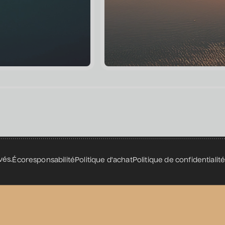
Dimanche et lundi - Fermé
Merci à nos partenaires
vés.
Écoresponsabilité
Politique d'achat
Politique de confidentialit