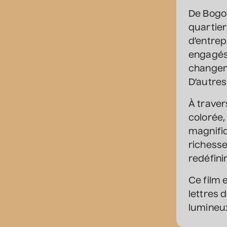
De Bogot
quartier
d’entrep
engagés 
changeme
D’autres
À traver
colorée,
magnifiq
richesse
redéfinir
Ce film 
lettres 
lumineux 