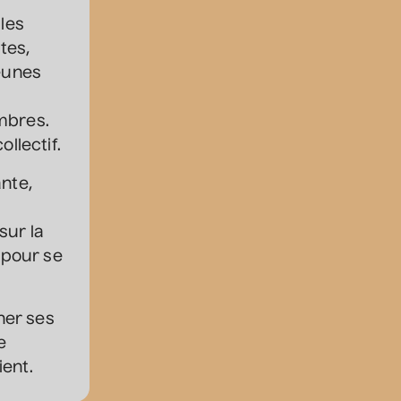
 les
13 août 2026
• 19 h 30
Station culturelle Momo
tes,
Gratuit
jeunes
Grèn Sémé
mbres.
• Zones musicales
llectif.
13 août 2026
• 20 h 00
nte,
Cour intérieure de la Maison des Arts
sur la
 pour se
Constellation de cordes
• Zones musicales
ner ses
20 août 2026
• 17 h 30
e
Cour intérieure de la Maison des Arts
ient.
Complet