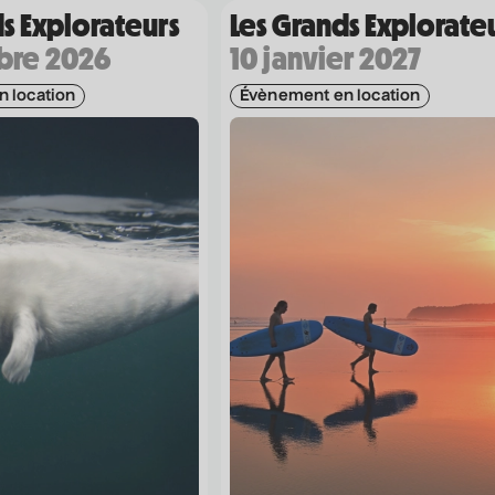
s Explorateurs
Les Grands Explorate
bre 2026
10 janvier 2027
 location
Évènement en location
Coordonnées
475 Boul. de l'Avenir, Laval, Québec, H7N 5H9
1 450 667-2040
info@co-motion.ca
Horaire de la billetterie
Mardi au samedi - 12 h à 17 h
Soirs de spectacles - jusqu'à 20 h