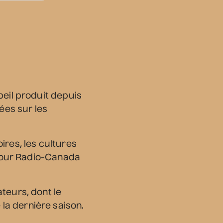
Dave Morgan, Isabel
Filion, Jey Fournier,
Douaa Kachache
• Nouvelle vague
comique
20 août 2026
• 19 h 30
beil produit depuis
Station culturelle Momo
ées sur les
Gratuit
Constellation de cordes
ires, les cultures
• Zones musicales
s pour Radio-Canada
20 août 2026
• 20 h 00
Cour intérieure de la Maison des Arts
Complet
teurs, dont le
la dernière saison.