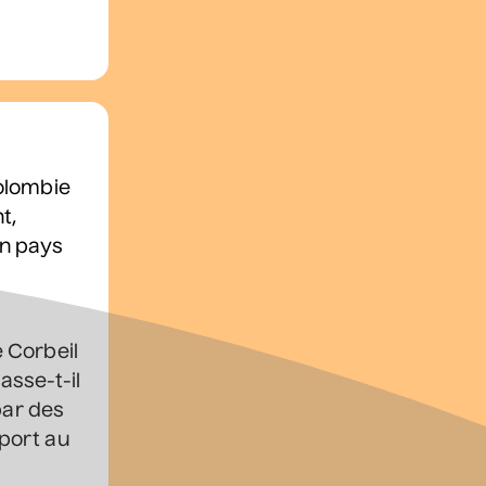
Maia Barouh
• Zones musicales
6 août 2026
• 20 h 00
Cour intérieure de la Maison des Arts
at par téléphone
450 667-2040
Colombie
t,
Grèn Sémé
Un pays
• Zones musicales
13 août 2026
• 17 h 30
Cour intérieure de la Maison des Arts
 Corbeil
asse-t-il
par des
Grand Eugène
pport au
• Deux places au
cimetière