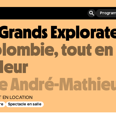
Program
 Grands Explorat
ogrammation
olombie, tout en
fos pratiques
leur
onnements
omotions
le André-Mathie
ies
 EN LOCATION
re
Spectacle en salle
ROPOS
IPE