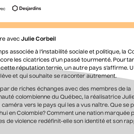
LES
vec
TENAIRES
QUE-CADEAU
RE CORPORATIVE
NS DE SALLES
re avec
Julie Corbeil
Ach
s associée à l’instabilité sociale et politique, la 
joindre
Contactez-nous
core les cicatrices d’un passé tourmenté. Pourtan
 cette réputation ternie, un autre pays s’affirme. 
Co-Motion
Plus de détails
elève et qui souhaite se raconter autrement.
e par de riches échanges avec des membres de la
té colombienne du Québec, la réalisatrice Julie
a caméra vers le pays qui les a vus naître. Que se p
’hui en Colombie? Comment une nation marquée 
s de violence redéfinit-elle son identité et son ra