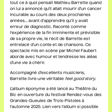
tout ce à quoi pensait Mathieu Barrette quand
on lui a annoncé qu’il allait mourir d’un cancer
Sam Breton
incurable au cours des deux prochaines
• Ga-lé aller
années… avant d’apprendre qu’il y avait
2 septembre 2026
• 19 h 30
erreur de diagnostic. Raconté comme
Salle André-Mathieu
l'expérience de la fin imminente et prévisible
Supplémentaire
de sa propre vie, le récit de Barrette est
entrelacé d’un conte et de chansons. Ce
Korine Côté, Gabrielle
spectacle mis en scène par Michel Faubert
Caron, Rolly Assal
aborde avec humour et tendresse les aléas
• Korine Côté et invités
d’une vie à chérir.
3 septembre 2026
• 19 h 30
Accompagné d’excellents musiciens,
Station culturelle Momo
Barrette livre une véritable
feel good story.
Gratuit
L'album éponyme a été lancé au Théâtre du
Maude Landry
Bic en ouverture du festival Rendez-vous des
• Trop cool
Grandes-Gueules de Trois-Pistoles à
3 septembre 2026
• 19 h 30
l'automne 2025. Lien vers l'album si possible
Salle André-Mathieu