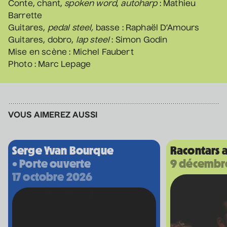
• Coeur d'enfant
Conte, chant,
spoken word
,
autoharp
: Mathieu
Barrette
10 septembre 2026
• 19 h 30
Annexe3
Guitares,
pedal steel,
basse : Raphaël D’Amours
Guitares, dobro,
lap steel
: Simon Godin
Mise en scène : Michel Faubert
Photo : Marc Lepage
Mathieu Cyr
• Adulte
11 septembre 2026
• 20 h 00
Théâtre des Muses
VOUS AIMEREZ AUSSI
16 ans et +
Manu Militari
Serge Yvan Bourque
Racontars a
• 20 ans de Voix de Fait
• Porte ouverte
9 décembr
11 septembre 2026
• 20 h 00
17 octobre 2026
Annexe3
Battle de danse