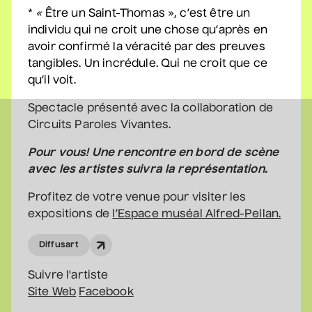
*
«
Être un Saint-Thomas », c’est être un
individu qui ne croit une chose qu’après en
avoir confirmé la véracité par des preuves
Véronic DiCaire
tangibles. Un incrédule. Qui ne croit que ce
• Nouveau spectacle
qu’il voit.
5 septembre 2026
• 20 h 00
Salle André-Mathieu
Spectacle présenté avec la collaboration de
Circuits Paroles Vivantes.
Pour vous! Une rencontre en bord de scène
Véronic DiCaire
avec les artistes suivra la représentation.
• Nouveau spectacle
6 septembre 2026
• 15 h 00
Profitez de votre venue pour visiter les
Salle André-Mathieu
expositions de
l’Espace muséal Alfred-Pellan.
Diffusart
Patrick Norman et
Suivre l'artiste
Nathalie Lord
Site Web
Facebook
• Patrick Norman et