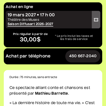
Constellation de cordes
Achat en ligne
• Zones musicales
19 mars 2027 • 17 h 00
Acheter votre billet
20 août 2026
• 20 h 00
Théâtre des Muses
Saison Diffusart 2026-2027
Cour intérieure de la Maison des Arts
Complet
Prix régulier à partir de
* Le prix inclut les taxes et
30,00$
les frais de service
Marie Céleste
• Tout ce qui brille
Achat par téléphone
450 667-2040
27 août 2026
• 19 h 30
Station culturelle Momo
Gratuit
Durée : 75 minutes, sans entracte
David Corriveau
• 100 contrefaçons
Ce spectacle alliant conte et chansons est
30 août 2026
• 15 h 00
présenté par
Mathieu Barrette
.
Salle André-Mathieu
« La dernière histoire de toute ma vie. » C’est
Après-midi