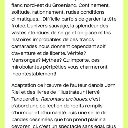
flanc nord-est du Groenland. Confinement,
Sam Breton
solitude, rationnement, rudes conditions
• Ga-lé aller
climatiques… Difficile parfois de garder la tête
froide. L’univers sauvage, la splendeur des
2 septembre 2026
• 19 h 30
vastes étendues de neige et de glace et les
Salle André-Mathieu
histoires improbables de ces francs
Supplémentaire
camarades nous donnent cependant soif
d’aventure et de liberté. Vérités?
Korine Côté, Gabrielle
Mensonges? Mythes? Qu’importe, ces
Caron, Rolly Assal
mirobolantes péripéties vous charmeront
• Korine Côté et invités
incontestablement!
3 septembre 2026
• 19 h 30
Station culturelle Momo
Adaptation de l’œuvre de l’auteur danois Jørn
Gratuit
Riel et des livres de l’illustrateur Hervé
Tanquerelle,
Racontars arctiques
, c’est
Maude Landry
d’abord une collection de récits remplis
• Trop cool
d’humour et d’humanité puis une série de
3 septembre 2026
• 19 h 30
bandes dessinées que l’on prend plaisir à
Salle André-Mathieu
dévorer. Ici, c’est un spectacle sans égal, plus