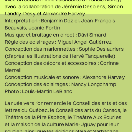
Mise en scène : Anne Lalancette & Francis Monty,
12 septembre 2026
• 19 h 30
avec la collaboration de Jérémie Desbiens, Simon
Station culturelle Momo
Landry-Desy et Alexandre Harvey
Gratuit
Interprétation : Benjamin Déziel, Jean-François
Beauvais, Joanie Fortin
Musique et bruitage en direct : Dâvi Simard
Régie des éclairages : Miguel Angel Gutiérrez
Programmation complète
Conception des marionnettes : Sophie Deslauriers
(d’après les illustrations de Hervé Tanquerelle)
Conception des décors et accessoires : Corinne
Achat par téléphone
450 667-2040
Merrell
Conception musicale et sonore : Alexandre Harvey
Conception des éclairages : Nancy Longchamp
Photo : Louis-Martin LeBlanc
La ruée vers l’or remercie le Conseil des arts et des
lettres du Québec, le Conseil des arts du Canada, le
Théâtre de la Pire Espèce, le Théâtre Aux Écuries
et la maison de la culture Marie-Uguay pour leur