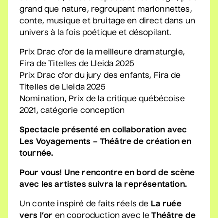
grand que nature, regroupant marionnettes,
conte, musique et bruitage en direct dans un
univers à la fois poétique et désopilant.
Véronic DiCaire
• Nouveau spectacle
Prix Drac d’or de la meilleure dramaturgie,
5 septembre 2026
• 20 h 00
Fira de Titelles de Lleida 2025
Salle André-Mathieu
Prix Drac d’or du jury des enfants, Fira de
Titelles de Lleida 2025
Nomination, Prix de la critique québécoise
Véronic DiCaire
2021, catégorie conception
• Nouveau spectacle
Spectacle présenté en collaboration avec
6 septembre 2026
• 15 h 00
Les Voyagements – Théâtre de création en
Salle André-Mathieu
tournée.
Pour vous! Une rencontre en bord de scène
Patrick Norman et
avec les artistes suivra la représentation.
Nathalie Lord
Un conte inspiré de faits réels de
La ruée
• Patrick Norman et
vers l’or
en coproduction avec le
Théâtre de