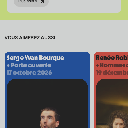
Plus d'info
VOUS AIMEREZ AUSSI
Serge Yvan Bourque
Renée Robi
• Porte ouverte
• Hommes 
17 octobre 2026
19 décemb