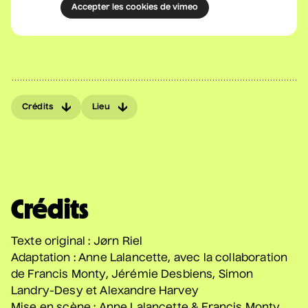
• Coeur d'enfant
Accepter les cookies de vimeo
10 septembre 2026
• 19 h 30
Annexe3
Mathieu Cyr
• Adulte
Crédits
Lieu
11 septembre 2026
• 20 h 00
Théâtre des Muses
16 ans et +
Manu Militari
Crédits
• 20 ans de Voix de Fait
11 septembre 2026
• 20 h 00
Texte original : Jørn Riel
Annexe3
Adaptation : Anne Lalancette, avec la collaboration
de Francis Monty, Jérémie Desbiens, Simon
Landry-Desy et Alexandre Harvey
Battle de danse