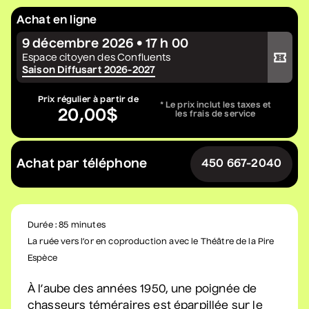
Constellation de cordes
Achat en ligne
• Zones musicales
9 décembre 2026 • 17 h 00
Acheter votre billet
20 août 2026
• 20 h 00
Espace citoyen des Confluents
Saison Diffusart 2026-2027
Cour intérieure de la Maison des Arts
Complet
Prix régulier à partir de
* Le prix inclut les taxes et
20,00$
les frais de service
Marie Céleste
• Tout ce qui brille
Achat par téléphone
450 667-2040
27 août 2026
• 19 h 30
Station culturelle Momo
Gratuit
Durée : 85 minutes
David Corriveau
La ruée vers l’or en coproduction avec le Théâtre de la Pire
• 100 contrefaçons
Espèce
30 août 2026
• 15 h 00
Salle André-Mathieu
À l’aube des années 1950, une poignée de
Après-midi
chasseurs téméraires est éparpillée sur le