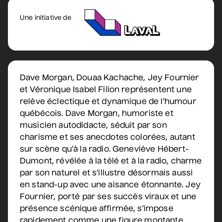
Une initiative de
Sam Breton
• Ga-lé aller
2 septembre 2026
• 19 h 30
Salle André-Mathieu
Supplémentaire
Dave Morgan, Douaa Kachache, Jey Fournier
et Véronique Isabel Filion représentent une
Korine Côté, Gabrielle
relève éclectique et dynamique de l’humour
Caron, Rolly Assal
québécois. Dave Morgan, humoriste et
• Korine Côté et invités
musicien autodidacte, séduit par son
3 septembre 2026
• 19 h 30
charisme et ses anecdotes colorées, autant
Station culturelle Momo
sur scène qu’à la radio. Geneviève Hébert-
Gratuit
Dumont, révélée à la télé et à la radio, charme
par son naturel et s’illustre désormais aussi
Maude Landry
en stand-up avec une aisance étonnante. Jey
• Trop cool
Fournier, porté par ses succès viraux et une
3 septembre 2026
• 19 h 30
présence scénique affirmée, s’impose
Salle André-Mathieu
rapidement comme une figure montante