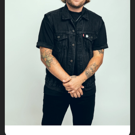
Nathalie Lord
6 septembre 2026
• 20 h 00
Théâtre Marcellin-Champagnat
Promotions
Josiane Aubuchon
• En promenade
9 septembre 2026
• 19 h 30
Annexe3
Rodage
Bon Enfant
• Demande spéciale
10 septembre 2026
• 19 h 30
Station culturelle Momo
Gratuit
Daniel Grenier