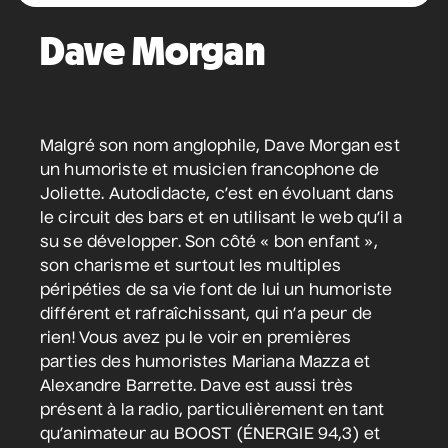
• Coeur d'enfant
10 septembre 2026
• 19 h 30
Dave Morgan
Annexe3
Mathieu Cyr
Malgré son nom anglophile, Dave Morgan est
• Adulte
un humoriste et musicien francophone de
11 septembre 2026
• 20 h 00
Joliette. Autodidacte, c’est en évoluant dans
Théâtre des Muses
le circuit des bars et en utilisant le web qu’il a
16 ans et +
su se développer. Son côté « bon enfant »,
son charisme et surtout les multiples
Manu Militari
péripéties de sa vie font de lui un humoriste
• 20 ans de Voix de Fait
différent et rafraîchissant, qui n’a peur de
rien! Vous avez pu le voir en premières
11 septembre 2026
• 20 h 00
Annexe3
parties des humoristes Mariana Mazza et
Alexandre Barrette. Dave est aussi très
présent à la radio, particulièrement en tant
qu’animateur au BOOST (ÉNERGIE 94,3) et
Battle de danse