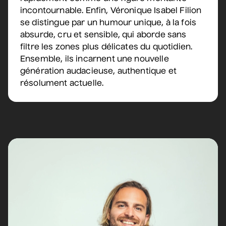
incontournable. Enfin, Véronique Isabel Filion
se distingue par un humour unique, à la fois
Véronic DiCaire
absurde, cru et sensible, qui aborde sans
• Nouveau spectacle
filtre les zones plus délicates du quotidien.
Ensemble, ils incarnent une nouvelle
5 septembre 2026
• 20 h 00
génération audacieuse, authentique et
Salle André-Mathieu
résolument actuelle.
Véronic DiCaire
• Nouveau spectacle
6 septembre 2026
• 15 h 00
Salle André-Mathieu
Patrick Norman et
Nathalie Lord
• Patrick Norman et