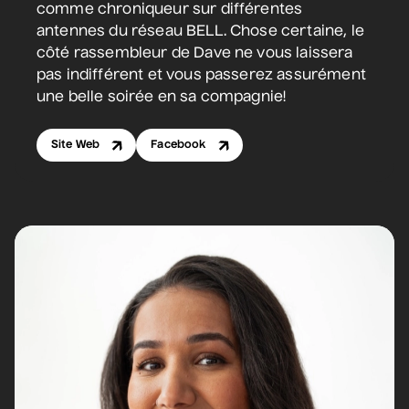
comme chroniqueur sur différentes
12 septembre 2026
• 19 h 30
antennes du réseau BELL. Chose certaine, le
Station culturelle Momo
côté rassembleur de Dave ne vous laissera
Gratuit
pas indifférent et vous passerez assurément
une belle soirée en sa compagnie!
Programmation complète
Site Web
Facebook
Achat par téléphone
450 667-2040