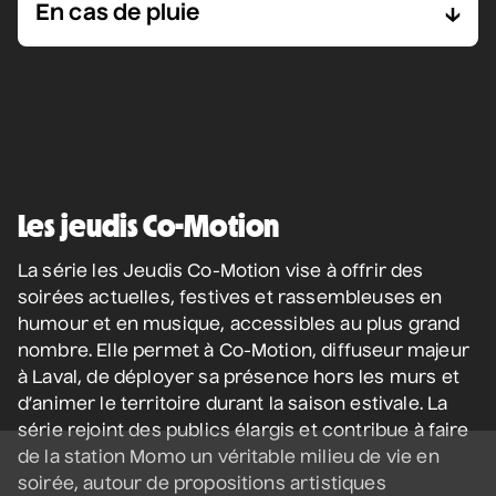
En cas de pluie
les goûts.
Métro :
station Montmorency
nous ne proposions pas de nourriture sur
Le stationnement sur place est limité.
place, vous avez l'embarras du choix parmi les
En cas de pluie, l’activité est annulée. En cas de
Privilégiez le transport collectif.
nombreux restaurants situés à proximité. Aux
doute, téléphonez au 311 ou au 450 978-8000
Autobus STL :
lignes 2, 26, 33, 39, 40, 42, 45, 46,
restaurants de la
Place Bell
et de
l'Espace
(de l’extérieur de Laval).
50, 56, 61, 65, 70, 76 et 903
Montmorency
, vous trouverez facilement de
Espaces de stationnement :
quoi combler vos papilles, tout en profitant de
· Stationnement du Collège Montmorency ($)
l'atmosphère unique de la station culturelle
·
Stationnement de l’Espace Montmorency ($)
Momo.
Les jeudis Co-Motion
·
Stationnement de la Place Bell ($)
· Dans les rues avoisinantes, selon la
La série les Jeudis Co-Motion vise à offrir des
règlementation municipale en vigueur
soirées actuelles, festives et rassembleuses en
humour et en musique, accessibles au plus grand
nombre. Elle permet à Co-Motion, diffuseur majeur
à Laval, de déployer sa présence hors les murs et
d’animer le territoire durant la saison estivale. La
série rejoint des publics élargis et contribue à faire
de la station Momo un véritable milieu de vie en
soirée, autour de propositions artistiques