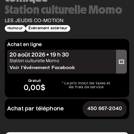
Station culturelle Momo
Constellation de cordes
• Zones musicales
LES JEUDIS CO-MOTION
20 août 2026
• 20 h 00
Humour
Événement extérieur
Cour intérieure de la Maison des Arts
Complet
Achat en ligne
Marie Céleste
20 août 2026 • 19 h 30
Acheter votre billet
Station culturelle Momo
• Tout ce qui brille
Voir l'événement Facebook
27 août 2026
• 19 h 30
Station culturelle Momo
Gratuit
* Le prix inclut les taxes et
Gratuit
0,00$
les frais de service
David Corriveau
• 100 contrefaçons
Achat par téléphone
450 667-2040
30 août 2026
• 15 h 00
Salle André-Mathieu
Après-midi