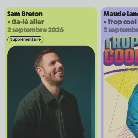
Sam Breton
Maude Lan
• Ga-lé aller
• Trop cool
2 septembre 2026
3 septemb
Supplémentaire
Coordonnées
475 Boul. de l'Avenir, Laval, Québec, H7N 5H9
1 450 667-2040
info@co-motion.ca
Horaire de la billetterie
Mardi au samedi - 12 h à 17 h