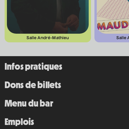
Soirs de spectacles - jusqu'à 20 h
Dimanche et lundi - Fermé
Location de salles
Salle André-Mathieu
Salle
Programmation
Infos pratiques
Dons de billets
Menu du bar
Emplois