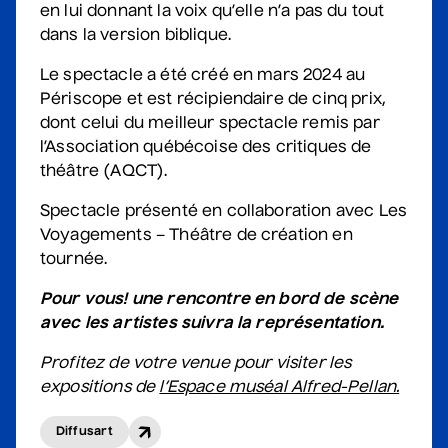
• Korine Côté et invités
en lui donnant la voix qu’elle n’a pas du tout
3 septembre 2026
• 19 h 30
dans la version biblique.
Station culturelle Momo
Le spectacle a été créé en mars 2024 au
Gratuit
Périscope et est récipiendaire de cinq prix,
Véronic DiCaire
dont celui du meilleur spectacle remis par
• Nouveau spectacle
l’Association québécoise des critiques de
théâtre (AQCT).
5 septembre 2026
• 20 h 00
Salle André-Mathieu
Spectacle présenté en collaboration avec Les
Voyagements – Théâtre de création en
tournée.
Véronic DiCaire
• Nouveau spectacle
Pour vous! une rencontre en bord de scène
avec les artistes suivra la représentation.
6 septembre 2026
• 15 h 00
Salle André-Mathieu
Profitez de votre venue pour visiter les
expositions de
l’Espace muséal Alfred-Pellan.
Patrick Norman et
Diffusart