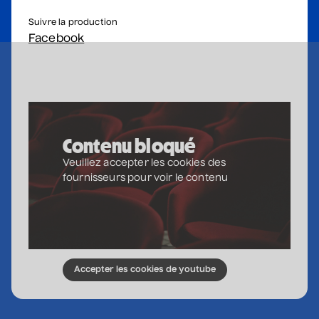
Nathalie Lord
• Patrick Norman et
Suivre la production
Nathalie Lord
Facebook
6 septembre 2026
• 20 h 00
Théâtre Marcellin-Champagnat
Promotions
Josiane Aubuchon
Contenu bloqué
• En promenade
Veuillez accepter les cookies des
9 septembre 2026
• 19 h 30
fournisseurs pour voir le contenu
Annexe3
Rodage
Daniel Grenier
• Coeur d'enfant
10 septembre 2026
• 19 h 30
Accepter les cookies de youtube
Annexe3