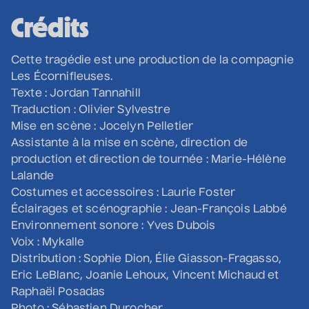
Bon Enfant
Crédits
• Demande spéciale
10 septembre 2026
• 19 h 30
Cette tragédie est une production de la compagnie
Station culturelle Momo
Les Écornifleuses.
Gratuit
Texte : Jordan Tannahill
Traduction : Olivier Sylvestre
Mise en scène : Jocelyn Pelletier
Programmation complète
Assistante à la mise en scène, direction de
production et direction de tournée : Marie-Hélène
Lalande
Achat par téléphone
450 667-2040
Costumes et accessoires : Laurie Foster
Éclairages et scénographie : Jean-François Labbé
Environnement sonore : Yves Dubois
Voix : Mykalle
Distribution : Sophie Dion, Élie Giasson-Fragasso,
Eric LeBlanc, Joanie Lehoux, Vincent Michaud et
Raphaël Posadas