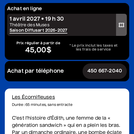
Grèn Sémé
• Zones musicales
Achat en ligne
13 août 2026
• 20 h 00
1 avril 2027 • 19 h 30
Acheter votre billet
Cour intérieure de la Maison des Arts
Théâtre des Muses
Saison Diffusart 2026-2027
Prix régulier à partir de
* Le prix inclut les taxes et
Constellation de cordes
45,00$
les frais de service
• Zones musicales
20 août 2026
• 17 h 30
Cour intérieure de la Maison des Arts
Achat par téléphone
450 667-2040
Complet
Dave Morgan, Isabel
Les Écornifleuses
Filion, Jey Fournier,
Durée : 65 minutes, sans entracte
Douaa Kachache
• Nouvelle vague
C’est l’histoire d’Édith, une femme de la «
comique
génération sandwich » qui en a plein les bras.
20 août 2026
• 19 h 30
Par un dimanche ordinaire, une bombe éclate