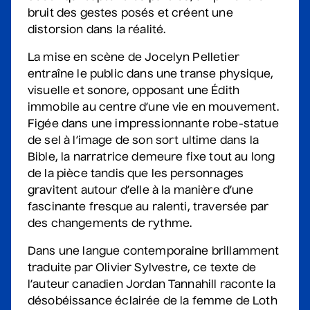
Salle André-Mathieu
bruit des gestes posés et créent une
Après-midi
distorsion dans la réalité.
La mise en scène de Jocelyn Pelletier
Sam Breton
entraîne le public dans une transe physique,
• Ga-lé aller
visuelle et sonore, opposant une Édith
2 septembre 2026
• 19 h 30
immobile au centre d’une vie en mouvement.
Salle André-Mathieu
Figée dans une impressionnante robe-statue
Supplémentaire
de sel à l’image de son sort ultime dans la
Bible, la narratrice demeure fixe tout au long
Maude Landry
de la pièce tandis que les personnages
• Trop cool
gravitent autour d’elle à la manière d’une
fascinante fresque au ralenti, traversée par
3 septembre 2026
• 19 h 30
Salle André-Mathieu
des changements de rythme.
Dans une langue contemporaine brillamment
traduite par Olivier Sylvestre, ce texte de
Korine Côté, Gabrielle
l’auteur canadien Jordan Tannahill raconte la
Caron, Rolly Assal
désobéissance éclairée de la femme de Loth