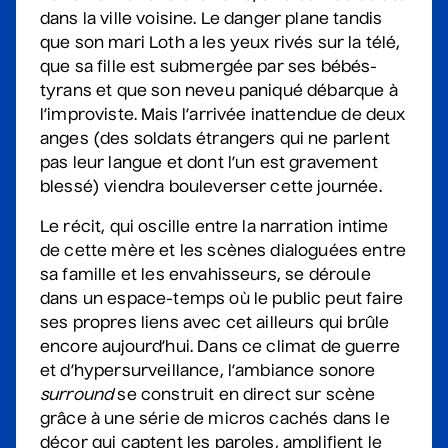
Station culturelle Momo
dans la ville voisine. Le danger plane tandis
Gratuit
que son mari Loth a les yeux rivés sur la télé,
que sa fille est submergée par ses bébés-
Constellation de cordes
tyrans et que son neveu paniqué débarque à
• Zones musicales
l’improviste. Mais l’arrivée inattendue de deux
20 août 2026
• 20 h 00
anges (des soldats étrangers qui ne parlent
Cour intérieure de la Maison des Arts
pas leur langue et dont l’un est gravement
Complet
blessé) viendra bouleverser cette journée.
Le récit, qui oscille entre la narration intime
Marie Céleste
de cette mère et les scènes dialoguées entre
• Tout ce qui brille
sa famille et les envahisseurs, se déroule
27 août 2026
• 19 h 30
dans un espace-temps où le public peut faire
Station culturelle Momo
ses propres liens avec cet ailleurs qui brûle
Gratuit
encore aujourd’hui. Dans ce climat de guerre
et d’hypersurveillance, l’ambiance sonore
David Corriveau
surround
se construit en direct sur scène
• 100 contrefaçons
grâce à une série de micros cachés dans le
30 août 2026
• 15 h 00
décor qui captent les paroles, amplifient le