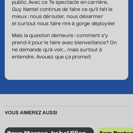
public. Avec ce 7e spectacle en carrière,
Guy Nantel continue de faire ce qu’il fait le
mieux : nous dérouter, nous désarmer
Véronic DiCaire
et surtout nous faire rire à gorge déployée!
• Nouveau spectacle
Mais la question demeure : comment s’y
5 septembre 2026
• 20 h 00
prend-il pour le faire avec bienveillance? On
Salle André-Mathieu
ne demande qu’à voir… mais surtout à
entendre. Avouez que ça promet!
Véronic DiCaire
• Nouveau spectacle
6 septembre 2026
• 15 h 00
Salle André-Mathieu
Patrick Norman et
VOUS AIMEREZ AUSSI
Nathalie Lord
• Patrick Norman et