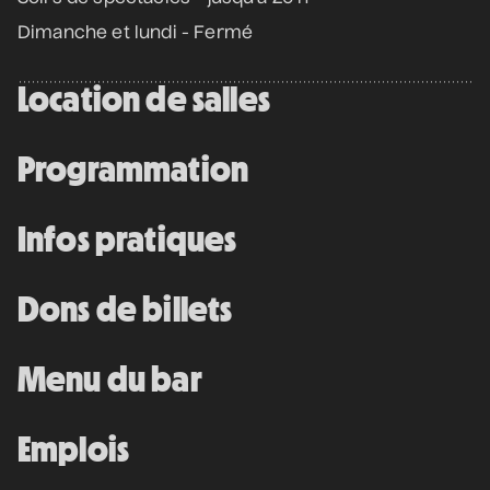
12 septembre 2026
• 19 h 30
Dimanche et lundi - Fermé
Station culturelle Momo
Gratuit
Location de salles
Programmation
Programmation complète
Infos pratiques
Achat par téléphone
450 667-2040
Dons de billets
Menu du bar
Emplois