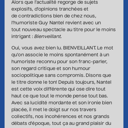
Alors que l’actualité regorge de sujets
explosifs, d’opinions tranchées et
Sam Breton
de contradictions bien de chez nous,
• Ga-lé aller
l’humoriste Guy Nantel revient avec un
2 septembre 2026
• 19 h 30
tout nouveau spectacle au titre pour le moins
Salle André-Mathieu
intrigant :
Bienveillant.
Supplémentaire
Oui, vous avez bien lu. BIENVEILLANT. Le mot
qu’on associe le moins spontanément à un
Korine Côté, Gabrielle
humoriste reconnu pour son franc-parler,
Caron, Rolly Assal
son regard critique et son humour
• Korine Côté et invités
sociopolitique sans compromis. Disons que
3 septembre 2026
• 19 h 30
le titre donne le ton! Depuis toujours, Nantel
Station culturelle Momo
est cette voix différente qui ose dire tout
Gratuit
haut ce que tout le monde pense tout bas.
Avec sa lucidité mordante et son ironie bien
Maude Landry
placée, il met le doigt sur nos travers
• Trop cool
collectifs, nos incohérences et nos grands
3 septembre 2026
• 19 h 30
débats d’époque, tout ça au grand plaisir du
Salle André-Mathieu