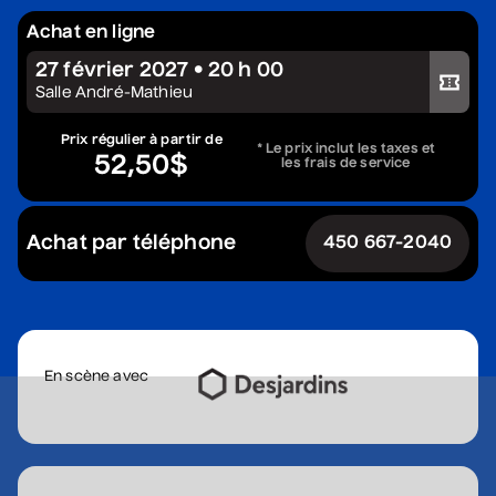
Constellation de cordes
Achat en ligne
• Zones musicales
27 février 2027 • 20 h 00
Acheter votre billet
20 août 2026
• 20 h 00
Salle André-Mathieu
Cour intérieure de la Maison des Arts
Prix régulier à partir de
Complet
* Le prix inclut les taxes et
52,50$
les frais de service
Marie Céleste
• Tout ce qui brille
Achat par téléphone
450 667-2040
27 août 2026
• 19 h 30
Station culturelle Momo
Gratuit
David Corriveau
En scène avec
• 100 contrefaçons
30 août 2026
• 15 h 00
Salle André-Mathieu
Après-midi