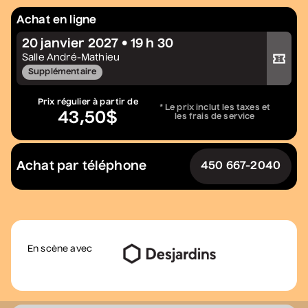
Grèn Sémé
• Zones musicales
Achat en ligne
13 août 2026
• 20 h 00
20 janvier 2027 • 19 h 30
Acheter votre billet
Cour intérieure de la Maison des Arts
Salle André-Mathieu
Supplémentaire
Prix régulier à partir de
Constellation de cordes
* Le prix inclut les taxes et
43,50$
les frais de service
• Zones musicales
20 août 2026
• 17 h 30
Cour intérieure de la Maison des Arts
Achat par téléphone
450 667-2040
Complet
Dave Morgan, Isabel
Filion, Jey Fournier,
Douaa Kachache
En scène avec
• Nouvelle vague
comique
20 août 2026
• 19 h 30