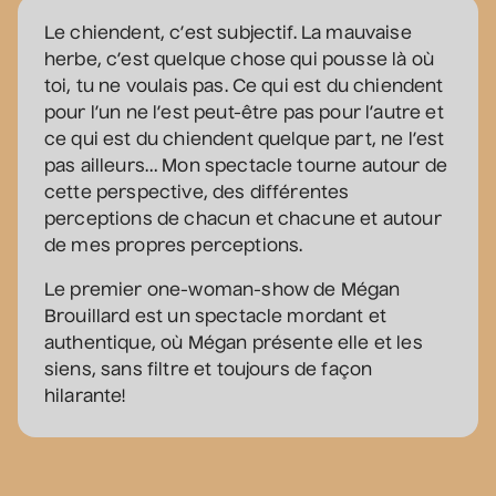
Station culturelle Momo
Le chiendent, c’est subjectif. La mauvaise
Gratuit
herbe, c’est quelque chose qui pousse là où
toi, tu ne voulais pas. Ce qui est du chiendent
Constellation de cordes
pour l’un ne l’est peut-être pas pour l’autre et
• Zones musicales
ce qui est du chiendent quelque part, ne l’est
20 août 2026
• 20 h 00
pas ailleurs… Mon spectacle tourne autour de
Cour intérieure de la Maison des Arts
cette perspective, des différentes
Complet
perceptions de chacun et chacune et autour
de mes propres perceptions.
Marie Céleste
• Tout ce qui brille
Le premier one-woman-show de Mégan
Brouillard est un spectacle mordant et
27 août 2026
• 19 h 30
Station culturelle Momo
authentique, où Mégan présente elle et les
siens, sans filtre et toujours de façon
Gratuit
hilarante!
David Corriveau
• 100 contrefaçons
30 août 2026
• 15 h 00