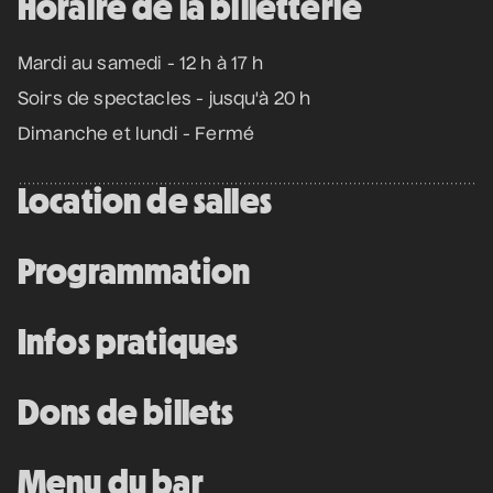
Horaire de la billetterie
Bon Enfant
• Demande spéciale
Mardi au samedi - 12 h à 17 h
10 septembre 2026
• 19 h 30
Soirs de spectacles - jusqu'à 20 h
Station culturelle Momo
Dimanche et lundi - Fermé
Gratuit
Location de salles
Programmation complète
Programmation
Achat par téléphone
450 667-2040
Infos pratiques
Dons de billets
Menu du bar