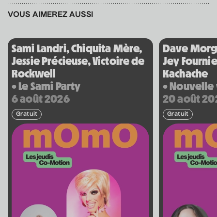
3 septembre 2026
• 19 h 30
VOUS AIMEREZ AUSSI
Salle André-Mathieu
Sami Landri, Chiquita Mère,
Dave Morgan
Véronic DiCaire
Jessie Précieuse, Victoire de
Jey Fourni
• Nouveau spectacle
Rockwell
Kachache
• Le Sami Party
• Nouvelle
5 septembre 2026
• 20 h 00
Salle André-Mathieu
6 août 2026
20 août 20
Gratuit
Gratuit
Véronic DiCaire
• Nouveau spectacle
6 septembre 2026
• 15 h 00
Salle André-Mathieu
Patrick Norman et