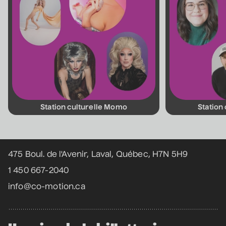
Nathalie Lord
• Patrick Norman et
Nathalie Lord
6 septembre 2026
• 20 h 00
Théâtre Marcellin-Champagnat
Promotions
Josiane Aubuchon
• En promenade
Station culturelle Momo
Station
9 septembre 2026
• 19 h 30
Coordonnées
Annexe3
Rodage
475 Boul. de l'Avenir, Laval, Québec, H7N 5H9
Daniel Grenier
1 450 667-2040
• Coeur d'enfant
info@co-motion.ca
10 septembre 2026
• 19 h 30
Annexe3