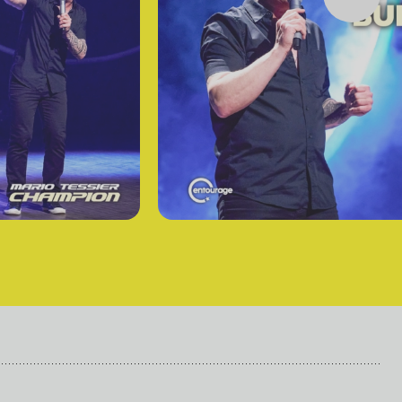
• Korine Côté et invités
3 septembre 2026
• 19 h 30
Station culturelle Momo
Gratuit
Maude Landry
• Trop cool
3 septembre 2026
• 19 h 30
Salle André-Mathieu
Véronic DiCaire
• Nouveau spectacle
5 septembre 2026
• 20 h 00
Salle André-Mathieu