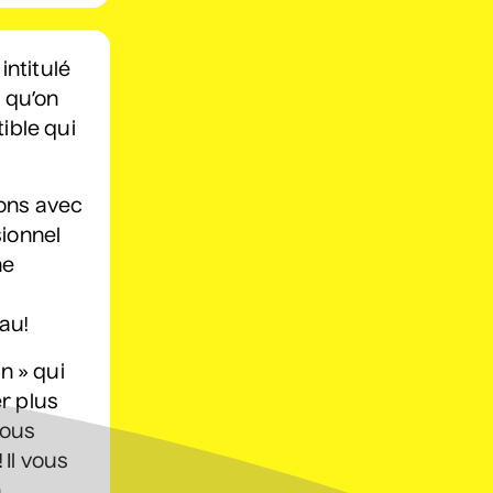
Grèn Sémé
• Zones musicales
ntitulé
13 août 2026
• 20 h 00
e qu’on
Cour intérieure de la Maison des Arts
ible qui
at par téléphone
450 667-2040
Constellation de cordes
ions avec
• Zones musicales
sionnel
ne
20 août 2026
• 17 h 30
e
Cour intérieure de la Maison des Arts
eau!
Complet
n » qui
Dave Morgan, Isabel
r plus
Filion, Jey Fournier,
vous
Douaa Kachache
 Il vous
• Nouvelle vague
n