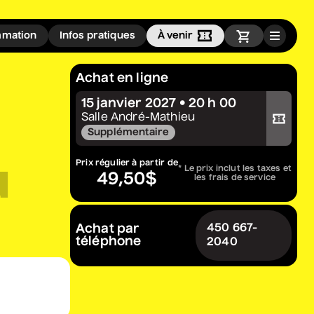
À venir
mation
Infos pratiques
Infolettre
Grèn Sémé
Achat en ligne
• Zones musicales
15 janvier 2027 • 20 h 00
Acheter votre billet
13 août 2026
• 17 h 30
Salle André-Mathieu
Cour intérieure de la Maison des Arts
Supplémentaire
u
Prix régulier à partir de
* Le prix inclut les taxes et
49,50$
les frais de service
Grand Eugène
• Deux places au
cimetière
Achat par
450 667-
téléphone
2040
13 août 2026
• 19 h 30
Station culturelle Momo
Gratuit
Le théâtre des Lavallois