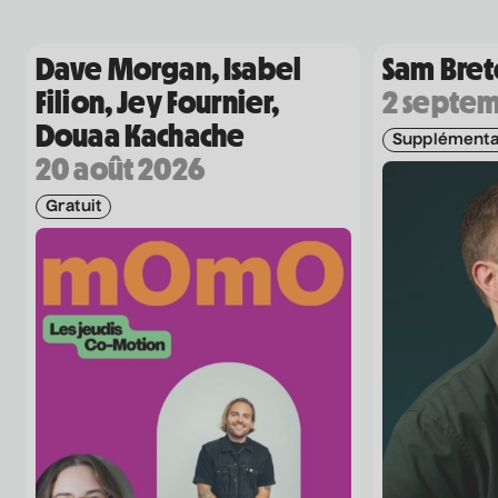
Dave Morgan, Isabel
Sam Bre
Filion, Jey Fournier,
2 septe
Douaa Kachache
Supplémenta
20 août 2026
Gratuit