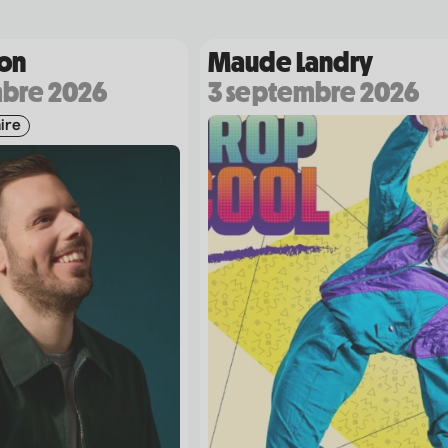
ton
Maude Landry
mbre 2026
3 septembre 2026
ire
Coordonnées
475 Boul. de l'Avenir, Laval, Québec, H7N 5H9
1 450 667-2040
info@co-motion.ca
Horaire de la billetterie