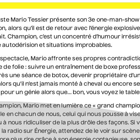
LES
TENAIRES
ste Mario Tessier présente son 3e one-man-show i
QUE-CADEAU
, alors qu’il est de retour avec l’énergie explosiv
RE CORPORATIVE
ait. Champion, c’est un concentré d’humour irrésist
NS DE SALLES
autodérision et situations improbables.
Ach
joindre
Contactez-nous
spectacle, Mario affronte ses propres contradict
 de folie : suivre un entraînement de boxe profes
Co-Motion
Plus de détails
rès une séance de botox, devenir propriétaire d’u
lors qu'il n’est jamais monté à cheval ou encore s
pour un génie alors que… bon, vous voyez le tabl
ampion, Mario met en lumière ce « grand champio
e en chacun de nous, celui qui nous pousse à vise
 à nous ridiculiser de la plus drôle des façons. Si 
 la radio sur Énergie, attendez de le voir sur scène!
ore plus rire grâce à son énergie contagieuse, so