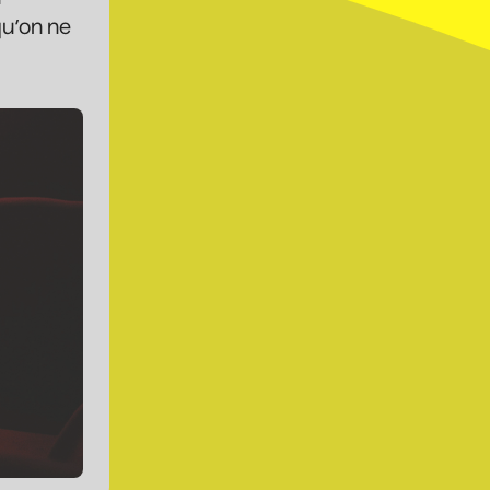
comique
qu’on ne
20 août 2026
• 19 h 30
Station culturelle Momo
Gratuit
Constellation de cordes
• Zones musicales
20 août 2026
• 20 h 00
Cour intérieure de la Maison des Arts
Complet
Marie Céleste
• Tout ce qui brille
27 août 2026
• 19 h 30
Station culturelle Momo
Gratuit