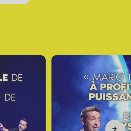
David Corriveau
• 100 contrefaçons
30 août 2026
• 15 h 00
Salle André-Mathieu
Après-midi
Sam Breton
• Ga-lé aller
2 septembre 2026
• 19 h 30
Salle André-Mathieu
Supplémentaire
Korine Côté, Gabrielle
Caron, Rolly Assal