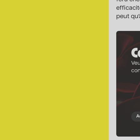
efficaci
peut qu’
C
Veu
co
A