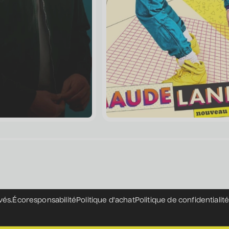
Mardi au samedi - 12 h à 17 h
Soirs de spectacles - jusqu'à 20 h
Dimanche et lundi - Fermé
Merci à nos partenaires
vés.
Écoresponsabilité
Politique d'achat
Politique de confidentialit