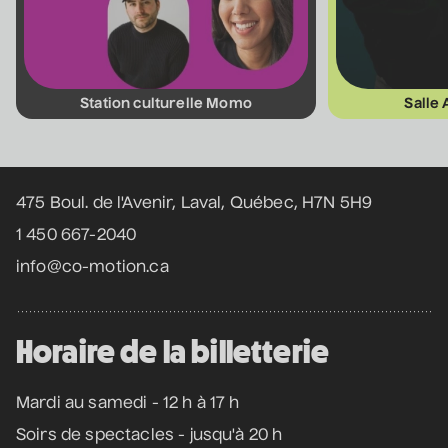
• Coeur d'enfant
10 septembre 2026
• 19 h 30
Annexe3
Station culturelle Momo
Salle
Mathieu Cyr
Coordonnées
• Adulte
11 septembre 2026
• 20 h 00
475 Boul. de l'Avenir, Laval, Québec, H7N 5H9
Théâtre des Muses
16 ans et +
1 450 667-2040
info@co-motion.ca
Manu Militari
• 20 ans de Voix de Fait
11 septembre 2026
• 20 h 00
Horaire de la billetterie
Annexe3
Mardi au samedi - 12 h à 17 h
Soirs de spectacles - jusqu'à 20 h
Battle de danse