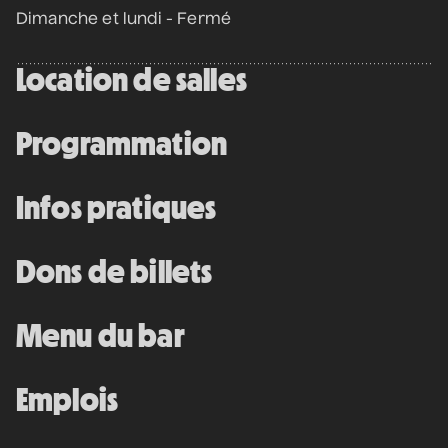
Dimanche et lundi - Fermé
12 septembre 2026
• 19 h 30
Station culturelle Momo
Gratuit
Location de salles
Programmation
Programmation complète
Infos pratiques
Achat par téléphone
450 667-2040
Dons de billets
Menu du bar
Emplois