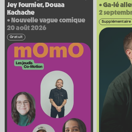
Nathalie Lord
Jey Fournier, Douaa
• Ga-lé alle
6 septembre 2026
• 20 h 00
Kachache
2 septemb
Théâtre Marcellin-Champagnat
• Nouvelle vague comique
Supplémentaire
20 août 2026
Promotions
Josiane Aubuchon
Gratuit
• En promenade
9 septembre 2026
• 19 h 30
Annexe3
Rodage
Bon Enfant
• Demande spéciale
10 septembre 2026
• 19 h 30
Station culturelle Momo
Gratuit
Daniel Grenier