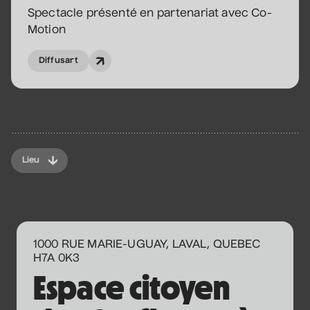
Spectacle présenté en partenariat avec Co-
Sam Breton
Motion
• Ga-lé aller
Diffusart
2 septembre 2026
• 19 h 30
Salle André-Mathieu
Supplémentaire
Korine Côté, Gabrielle
Caron, Rolly Assal
Lieu
• Korine Côté et invités
3 septembre 2026
• 19 h 30
Station culturelle Momo
Gratuit
1000 RUE MARIE-UGUAY, LAVAL, QUEBEC
Maude Landry
H7A 0K3
• Trop cool
Espace citoyen
3 septembre 2026
• 19 h 30
Salle André-Mathieu