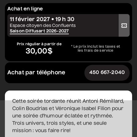
Constellation de cordes
Achat en ligne
• Zones musicales
11 février 2027 • 19 h 30
Acheter votre billet
20 août 2026
• 20 h 00
Espace citoyen des Confluents
Saison Diffusart 2026-2027
Cour intérieure de la Maison des Arts
Complet
Prix régulier à partir de
* Le prix inclut les taxes et
30,00$
les frais de service
Marie Céleste
• Tout ce qui brille
Achat par téléphone
450 667-2040
27 août 2026
• 19 h 30
Station culturelle Momo
Gratuit
Cette soirée tordante réunit Antoni Rémillard,
David Corriveau
Colin Boudrias et Véronique Isabel Filion pour
• 100 contrefaçons
une soirée d’humour éclatée et rythmée.
30 août 2026
• 15 h 00
Trois univers, trois styles, et une seule
Salle André-Mathieu
mission : vous faire rire!
Après-midi