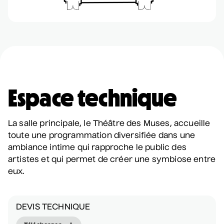
• Korine Côté et invités
3 septembre 2026
• 19 h 30
Station culturelle Momo
Gratuit
Véronic DiCaire
• Nouveau spectacle
5 septembre 2026
• 20 h 00
Espace technique
Salle André-Mathieu
La salle principale, le Théâtre des Muses, accueille
toute une programmation diversifiée dans une
Véronic DiCaire
ambiance intime qui rapproche le public des
• Nouveau spectacle
artistes et qui permet de créer une symbiose entre
6 septembre 2026
• 15 h 00
eux.
Salle André-Mathieu
DEVIS TECHNIQUE
Patrick Norman et