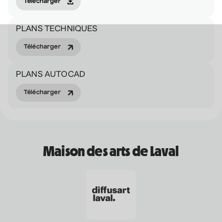
Nathalie Lord
Télécharger
• Patrick Norman et
Nathalie Lord
PLANS TECHNIQUES
6 septembre 2026
• 20 h 00
Télécharger
Théâtre Marcellin-Champagnat
PLANS AUTOCAD
Promotions
Josiane Aubuchon
Télécharger
• En promenade
9 septembre 2026
• 19 h 30
Annexe3
Rodage
Maison des arts de Laval
Daniel Grenier
• Coeur d'enfant
10 septembre 2026
• 19 h 30
Annexe3