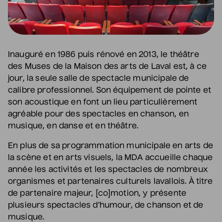
• Zones musicales
Pour tout savoir et avoir accès aux
6 août 2026
• 20 h 00
meilleures places
Cour intérieure de la Maison des Arts
Inscrivez-vous à l'infolettre
Inauguré en 1986 puis rénové en 2013, le théâtre
Grèn Sémé
des Muses de la Maison des arts de Laval est, à ce
• Zones musicales
jour, la seule salle de spectacle municipale de
calibre professionnel. Son équipement de pointe et
13 août 2026
• 17 h 30
Cour intérieure de la Maison des Arts
son acoustique en font un lieu particulièrement
agréable pour des spectacles en chanson, en
musique, en danse et en théâtre.
Grand Eugène
En plus de sa programmation municipale en arts de
• Deux places au
la scène et en arts visuels, la MDA accueille chaque
cimetière
année les activités et les spectacles de nombreux
13 août 2026
• 19 h 30
organismes et partenaires culturels lavallois. À titre
Station culturelle Momo
de partenaire majeur, [co]motion, y présente
Gratuit
plusieurs spectacles d’humour, de chanson et de
musique.