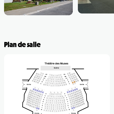
Salle André-Mathieu
Après-midi
Sam Breton
• Ga-lé aller
2 septembre 2026
• 19 h 30
Plan de salle
Salle André-Mathieu
Supplémentaire
Maude Landry
• Trop cool
3 septembre 2026
• 19 h 30
Salle André-Mathieu
Korine Côté, Gabrielle
Caron, Rolly Assal