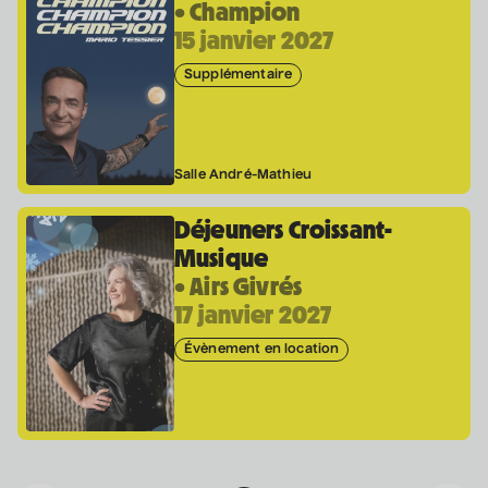
• Champion
15 janvier 2027
Supplémentaire
Salle André-Mathieu
Déjeuners Croissant-
Musique
• Airs Givrés
17 janvier 2027
Évènement en location
Coordonnées