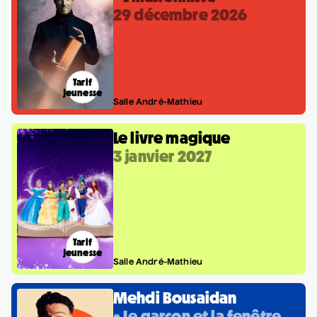
29 décembre 2026
Tarif
jeunesse
Salle André-Mathieu
Le livre magique
3 janvier 2027
Tarif
jeunesse
Salle André-Mathieu
Mehdi Bousaidan
• Le garçon et la fenêtre