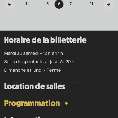
475 Boul. de l'Avenir, Laval, Québec, H7N 5H9
1
…
5
6
7
…
11
1 450 667-2040
info@co-motion.ca
Horaire de la billetterie
Mardi au samedi - 12 h à 17 h
Soirs de spectacles - jusqu'à 20 h
Dimanche et lundi - Fermé
Location de salles
Programmation